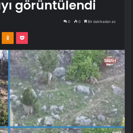
yı görüntülendi
0
0
Bir dakikadan az
VKontakte
Odnoklassniki
Pocket