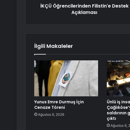
İKÇÜ Öğrencilerinden Filistin'e Destek
Açıklaması
İlgili Makaleler
Yunus Emre Durmuş İçin
Ünlü iş ins
Cenaze Töreni
Çağlıköse’
saldırının 
Ağustos 6, 2026
çıktı
Ağustos 6, 