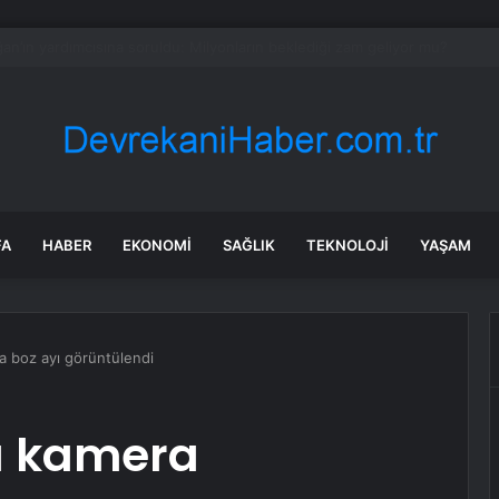
kadının toplu taşıma isyanı: Allah Peygamber aşkına duş alın
FA
HABER
EKONOMI
SAĞLIK
TEKNOLOJI
YAŞAM
a boz ayı görüntülendi
a kamera