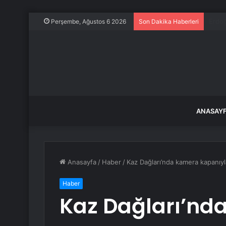
Genç 
Perşembe, Ağustos 6 2026
Son Dakika Haberleri
ANASAY
Anasayfa
/
Haber
/
Kaz Dağları’nda kamera kapanıyl
Haber
Kaz Dağları’nd