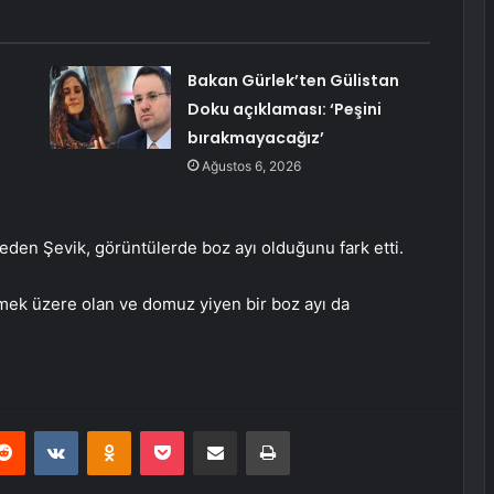
Bakan Gürlek’ten Gülistan
Doku açıklaması: ‘Peşini
bırakmayacağız’
Ağustos 6, 2026
eden Şevik, görüntülerde boz ayı olduğunu fark etti.
mek üzere olan ve domuz yiyen bir boz ayı da
erest
Reddit
VKontakte
Odnoklassniki
Pocket
E-Posta ile paylaş
Yazdır