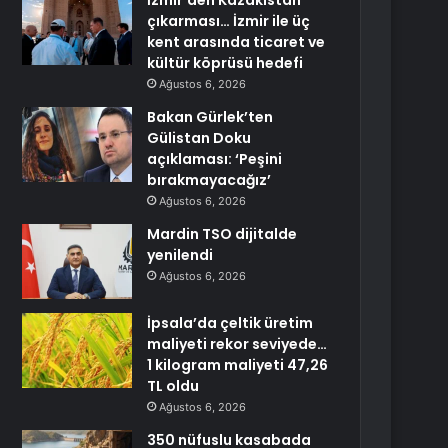
İzmir’den Kazakistan
çıkarması… İzmir ile üç
kent arasında ticaret ve
kültür köprüsü hedefi
Ağustos 6, 2026
Bakan Gürlek’ten
Gülistan Doku
açıklaması: ‘Peşini
bırakmayacağız’
Ağustos 6, 2026
Mardin TSO dijitalde
yenilendi
Ağustos 6, 2026
İpsala’da çeltik üretim
maliyeti rekor seviyede…
1 kilogram maliyeti 47,26
TL oldu
Ağustos 6, 2026
350 nüfuslu kasabada