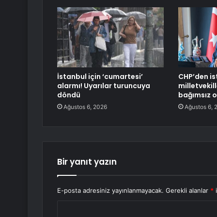
İstanbul için ‘cumartesi’
CHP’den is
alarmı! Uyarılar turuncuya
milletveki
döndü
bağımsız o
Ağustos 6, 2026
Ağustos 6, 
Bir yanıt yazın
E-posta adresiniz yayınlanmayacak.
Gerekli alanlar
*
i
Y