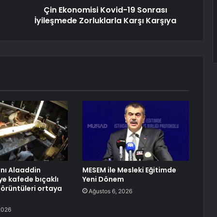
Çin Ekonomisi Kovid-19 Sonrası
İyileşmede Zorluklarla Karşı Karşıya
anı Alaaddin
MESEM ile Mesleki Eğitimde
ye kafede bıçaklı
Yeni Dönem
görüntüleri ortaya
Ağustos 6, 2026
2026