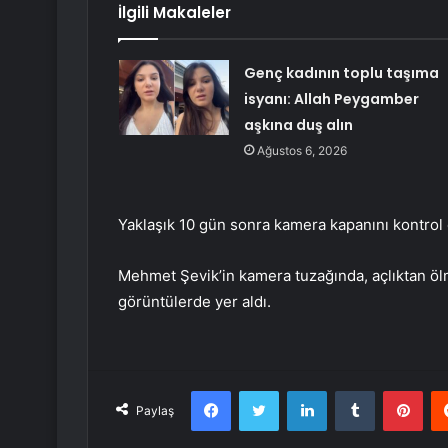
İlgili Makaleler
Genç kadının toplu taşıma
isyanı: Allah Peygamber
aşkına duş alın
Ağustos 6, 2026
Yaklaşık 10 gün sonra kamera kapanını kontrol 
Mehmet Şevik’in kamera tuzağında, açlıktan öl
görüntülerde yer aldı.
Facebook
Twitter
LinkedIn
Tumblr
Pint
Paylaş