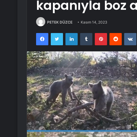
kapanıyla boz a
PETEK DÜZCE
Kasım 14, 2023
Facebook
Twitter
LinkedIn
Tumblr
Pinterest
Reddit