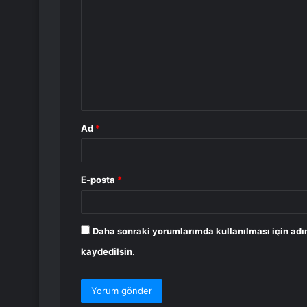
o
r
u
m
*
Ad
*
E-posta
*
Daha sonraki yorumlarımda kullanılması için adı
kaydedilsin.