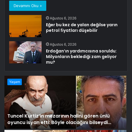
Devamını Oku »
Ağustos 6, 2026
Eğer bu kez de yalan değilse yarın
petrol fiyatları düşebilir
Ağustos 6, 2026
Erdoğan’ın yardımcısına soruldu:
Milyonların beklediği zam geliyor
mu?
Yaşam
Tuncel Kurtiz’in mezarının halini gören ünlü
oyuncu isyan etti: Böyle olacağını bilseydi…