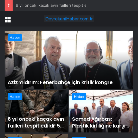
6 yıl önceki kaçak avın failleri tespit edildi! 5 yaban keçisi için ceza uygulandı
Menü
Haber
Aziz Yıldırım: Fenerbahçe için kritik kongre
Haber
Haber
6 yıl önceki kaçak avın
Samed Ağırbaş:
failleri tespit edildi! 5
Plastik kirliliğine karşı
yaban keçisi için ceza
yeni bir seferberlik