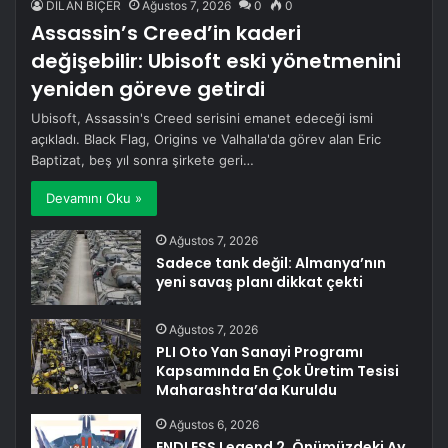
DİLAN BİÇER
Ağustos 7, 2026
0
0
Assassin’s Creed’in kaderi
değişebilir: Ubisoft eski yönetmenini
yeniden göreve getirdi
Ubisoft, Assassin's Creed serisini emanet edeceği ismi
açıkladı. Black Flag, Origins ve Valhalla'da görev alan Eric
Baptizat, beş yıl sonra şirkete geri…
Devamını Oku »
Ağustos 7, 2026
Sadece tank değil: Almanya’nın
yeni savaş planı dikkat çekti
Ağustos 7, 2026
PLI Oto Yan Sanayi Programı
Kapsamında En Çok Üretim Tesisi
Maharashtra’da Kuruldu
Ağustos 6, 2026
ENDLESS Legend 2, Önümüzdeki Ay