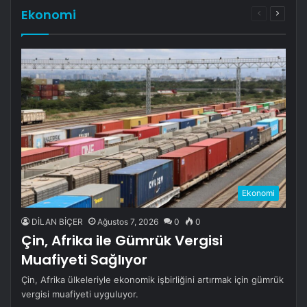
Ekonomi
Önceki
Sonrak
sayfa
sayfa
Ekonomi
DİLAN BİÇER
Ağustos 7, 2026
0
0
Çin, Afrika ile Gümrük Vergisi
Muafiyeti Sağlıyor
Çin, Afrika ülkeleriyle ekonomik işbirliğini artırmak için gümrük
vergisi muafiyeti uyguluyor.