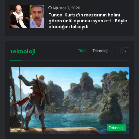
Ağustos 7, 2026
Tuncel Kurtiz’in mezarının halini
gören ünlü oyuncu isyan etti: Böyle
olacağını bilseydi…
Teknoloji
Önceki
Sonrak
Tümü
Teknoloji
sayfa
sayfa
Teknoloji