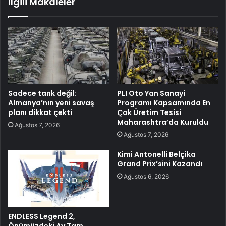
İlgili Makaleler
Sadece tank değil:
PLI Oto Yan Sanayi
Almanya’nın yeni savaş
Programı Kapsamında En
planı dikkat çekti
Çok Üretim Tesisi
Maharashtra’da Kuruldu
Ağustos 7, 2026
Ağustos 7, 2026
Kimi Antonelli Belçika
Grand Prix’sini Kazandı
Ağustos 6, 2026
ENDLESS Legend 2,
Önümüzdeki Ay Tam