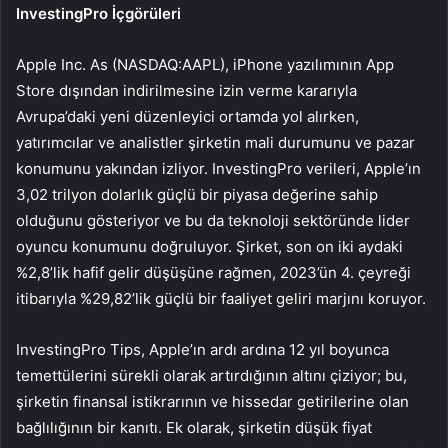
InvestingPro İçgörüleri
Apple Inc. As (NASDAQ:AAPL), iPhone yazılımının App
Store dışından indirilmesine izin verme kararıyla
Avrupa’daki yeni düzenleyici ortamda yol alırken,
yatırımcılar ve analistler şirketin mali durumunu ve pazar
konumunu yakından izliyor. InvestingPro verileri, Apple’ın
3,02 trilyon dolarlık güçlü bir piyasa değerine sahip
olduğunu gösteriyor ve bu da teknoloji sektöründe lider
oyuncu konumunu doğruluyor. Şirket, son on iki aydaki
%2,8’lik hafif gelir düşüşüne rağmen, 2023’ün 4. çeyreği
itibarıyla %29,82’lik güçlü bir faaliyet geliri marjını koruyor.
InvestingPro Tips, Apple’ın ardı ardına 12 yıl boyunca
temettülerini sürekli olarak artırdığının altını çiziyor; bu,
şirketin finansal istikrarının ve hissedar getirilerine olan
bağlılığının bir kanıtı. Ek olarak, şirketin düşük fiyat