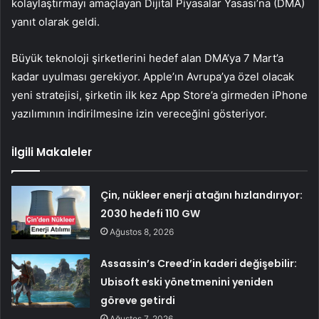
kolaylaştırmayı amaçlayan Dijital Piyasalar Yasası’na (DMA)
yanıt olarak geldi.
Büyük teknoloji şirketlerini hedef alan DMA’ya 7 Mart’a
kadar uyulması gerekiyor. Apple’ın Avrupa’ya özel olacak
yeni stratejisi, şirketin ilk kez App Store’a girmeden iPhone
yazılımının indirilmesine izin vereceğini gösteriyor.
İlgili Makaleler
Çin, nükleer enerji atağını hızlandırıyor:
2030 hedefi 110 GW
Ağustos 8, 2026
Assassin’s Creed’in kaderi değişebilir:
Ubisoft eski yönetmenini yeniden
göreve getirdi
Ağustos 7, 2026