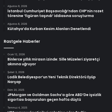
Ağustos 9, 2026
İstanbul Cumhuriyet Başsavcılığı’ndan CHP’nin rozet
törenine ‘figüran taşındı’ iddiasına soruşturma
Ağustos 8, 2026
Kütahya’da Kurban Kesim Alanları Denetlendi
Rastgele Haberler
Ocak 12, 2026
Binlerce yıllık mirasın izinde: Sille Müzeleri ziyaretçi
akınına uğruyor
Şubat 3, 2026
Ladik Belediyespor’un Yeni Teknik Direktörü Eyüp
Narşap
Ekim 20, 2025
JPMorgan ve Goldman Sachs’a göre ABD’De işsizlik
sigortası başvuruları geçen hafta düştü
Temmuz 4, 2025