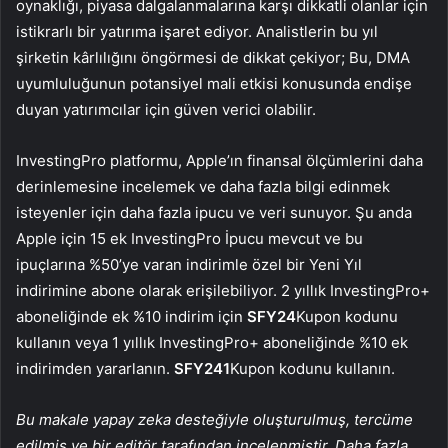
oynaklığı, piyasa dalgalanmalarına karşı dikkatli olanlar için
istikrarlı bir yatırıma işaret ediyor. Analistlerin bu yıl
şirketin kârlılığını öngörmesi de dikkat çekiyor; Bu, DMA
uyumluluğunun potansiyel mali etkisi konusunda endişe
duyan yatırımcılar için güven verici olabilir.
InvestingPro platformu, Apple’ın finansal ölçümlerini daha
derinlemesine incelemek ve daha fazla bilgi edinmek
isteyenler için daha fazla ipucu ve veri sunuyor. Şu anda
Apple için 15 ek InvestingPro İpucu mevcut ve bu
ipuçlarına %50’ye varan indirimle özel bir Yeni Yıl
indirimine abone olarak erişilebiliyor. 2 yıllık InvestingPro+
aboneliğinde ek %10 indirim için
SFY24
Kupon kodunu
kullanın veya 1 yıllık InvestingPro+ aboneliğinde %10 ek
indirimden yararlanın.
SFY241
Kupon kodunu kullanın.
Bu makale yapay zeka desteğiyle oluşturulmuş, tercüme
edilmiş ve bir editör tarafından incelenmiştir. Daha fazla