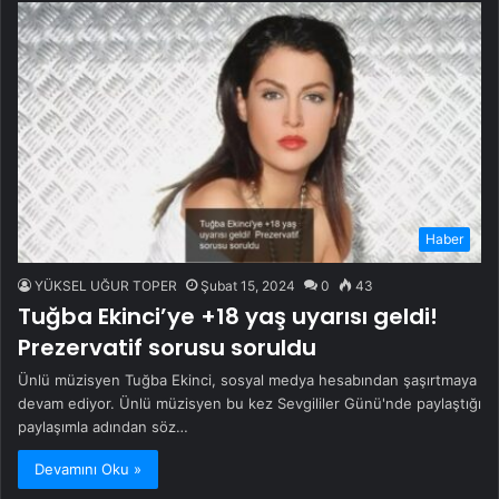
Haber
YÜKSEL UĞUR TOPER
Şubat 15, 2024
0
43
Tuğba Ekinci’ye +18 yaş uyarısı geldi!
Prezervatif sorusu soruldu
Ünlü müzisyen Tuğba Ekinci, sosyal medya hesabından şaşırtmaya
devam ediyor. Ünlü müzisyen bu kez Sevgililer Günü'nde paylaştığı
paylaşımla adından söz…
Devamını Oku »