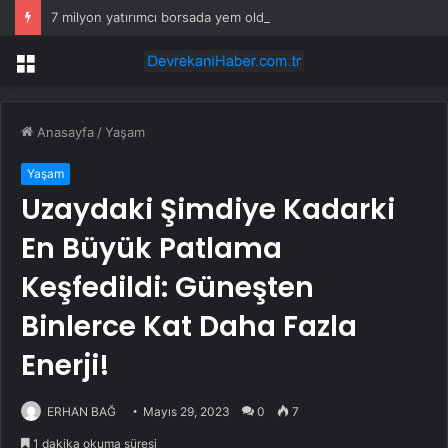
7 milyon yatırımcı borsada yem oldu
Menü
Anasayfa
/
Yaşam
Yaşam
Uzaydaki Şimdiye Kadarki
En Büyük Patlama
Keşfedildi: Güneşten
Binlerce Kat Daha Fazla
Enerji!
ERHAN BAĞ
Mayıs 29, 2023
0
7
1 dakika okuma süresi