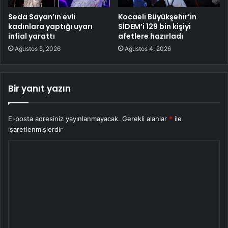
Seda Sayan’ın evli
Kocaeli Büyükşehir’in
kadınlara yaptığı uyarı
SİDEM’i 129 bin kişiyi
infial yarattı
afetlere hazırladı
Ağustos 5, 2026
Ağustos 4, 2026
Bir yanıt yazın
E-posta adresiniz yayınlanmayacak.
Gerekli alanlar
*
ile
işaretlenmişlerdir
Y
o
r
u
m
*