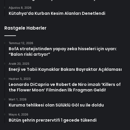
Ağustos 8, 2026
Kütahya’da Kurban Kesim Alanları Denetlendi
Rastgele Haberler
Temmuz 12, 2026
BofA stratejistinden yapay zeka hisseleri için uyarı:
“Balon riski artıyor”
Aralık 20, 2025
Enerji ve Tabii Kaynaklar Bakanı Bayraktar Açıklaması
Haziran 5, 2023
Leonardo DiCaprio ve Robert de Niro imzalı ‘Killers of
the Flower Moon’ Filminden İlk Fragman Geldi!
Mart 1, 2026
Kuruma tehlikesi olan Sülüklü Göl su ile doldu
Mayıs 4, 2026
Bütün şehrin prerzervtifi 1 gecede tükendi