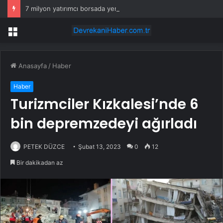
7 milyon yatırımcı borsada yem oldu
Menü
Anasayfa
/
Haber
Haber
Turizmciler Kızkalesi’nde 6
bin depremzedeyi ağırladı
PETEK DÜZCE
Şubat 13, 2023
0
12
Bir dakikadan az