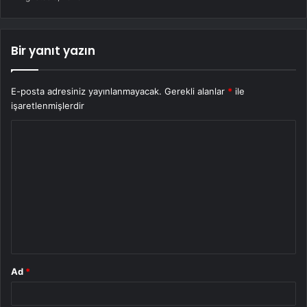
Bir yanıt yazın
E-posta adresiniz yayınlanmayacak.
Gerekli alanlar
*
ile
işaretlenmişlerdir
Y
o
r
u
m
*
Ad
*