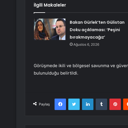
İlgili Makaleler
Bakan Gürlek’ten Gülistan
Doku açıklaması: ‘Peşini
bırakmayacağız’
Ağustos 6, 2026
Görüşmede ikili ve bölgesel savunma ve güvenl
bulunulduğu belirtildi.
Facebook
Twitter
LinkedIn
Tumblr
Pint
Paylaş