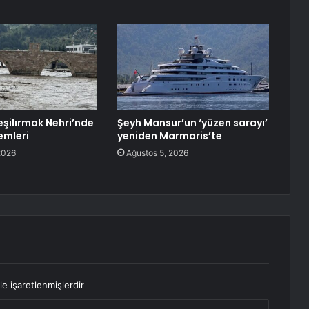
eşilırmak Nehri’nde
Şeyh Mansur’un ‘yüzen sarayı’
emleri
yeniden Marmaris’te
2026
Ağustos 5, 2026
le işaretlenmişlerdir