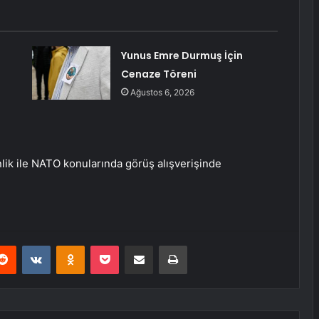
Yunus Emre Durmuş İçin
Cenaze Töreni
Ağustos 6, 2026
ik ile NATO konularında görüş alışverişinde
erest
Reddit
VKontakte
Odnoklassniki
Pocket
E-Posta ile paylaş
Yazdır