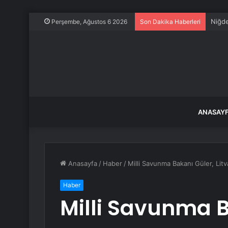
Niğde
Perşembe, Ağustos 6 2026
Son Dakika Haberleri
ANASAY
Anasayfa
/
Haber
/
Milli Savunma Bakanı Güler, Lit
Haber
Milli Savunma B