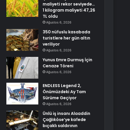
maliyeti rekor seviyede…
1 kilogram maliyeti 47,26
TL oldu
Ağustos 6, 2026
350 nüfuslu kasabada
turistlere her gün altın
veriliyor
Ağustos 6, 2026
Yunus Emre Durmuş İçin
Cenaze Töreni
Ağustos 6, 2026
ENDLESS Legend 2,
Önümüzdeki Ay Tam
Sürüme Geçiyor
Ağustos 6, 2026
Ünlü iş insanı Alaaddin
Çağlıköse’ye kafede
bıçaklı saldırının