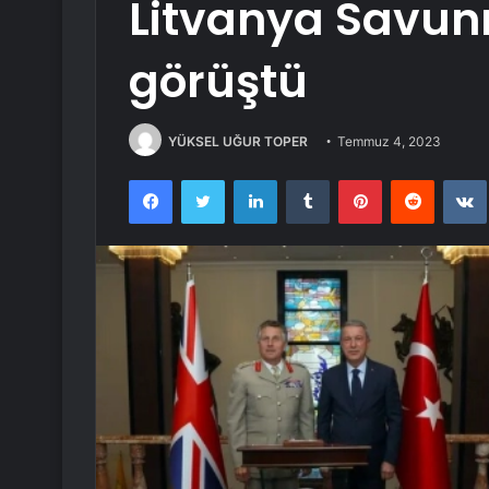
Litvanya Savun
görüştü
YÜKSEL UĞUR TOPER
Temmuz 4, 2023
Facebook
Twitter
LinkedIn
Tumblr
Pinterest
Reddit