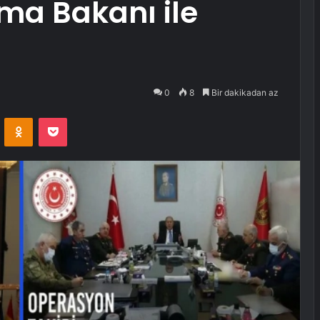
ma Bakanı ile
0
8
Bir dakikadan az
VKontakte
Odnoklassniki
Pocket