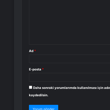
Y
o
r
u
m
*
Ad
*
E-posta
*
Daha sonraki yorumlarımda kullanılması için adı
kaydedilsin.