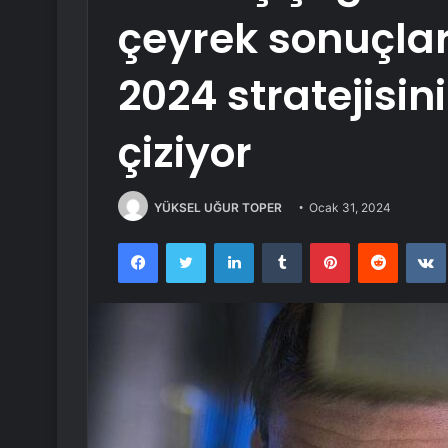
çeyrek sonuçlar
2024 stratejisin
çiziyor
YÜKSEL UĞUR TOPER
Ocak 31, 2024
Facebook
Twitter
LinkedIn
Tumblr
Pinterest
Reddit