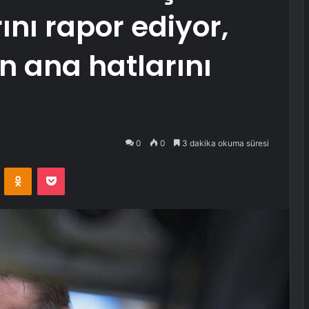
ını rapor ediyor,
in ana hatlarını
0
0
3 dakika okuma süresi
VKontakte
Odnoklassniki
Pocket