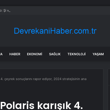
: Şi ve Putin İran’a silah satmayacaklarını söyledi
FA
HABER
EKONOMI
SAĞLIK
TEKNOLOJI
YAŞAM
k 4. çeyrek sonuçlarını rapor ediyor, 2024 stratejisinin ana
Polaris karışık 4.