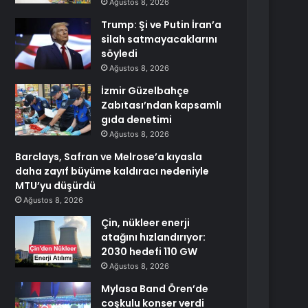
Ağustos 8, 2026
Trump: Şi ve Putin İran’a
silah satmayacaklarını
söyledi
Ağustos 8, 2026
İzmir Güzelbahçe
Zabıtası’ndan kapsamlı
gıda denetimi
Ağustos 8, 2026
Barclays, Safran ve Melrose’a kıyasla
daha zayıf büyüme kaldıracı nedeniyle
MTU’yu düşürdü
Ağustos 8, 2026
Çin, nükleer enerji
atağını hızlandırıyor:
2030 hedefi 110 GW
Ağustos 8, 2026
Mylasa Band Ören’de
coşkulu konser verdi