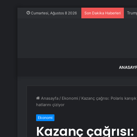
Trump
Cumartesi, Ağustos 8 2026
Son Dakika Haberleri
ANASAY
Anasayfa
/
Ekonomi
/
Kazanç çağrısı: Polaris karışı
hatlarını çiziyor
Ekonomi
Kazanç çağrısı: 