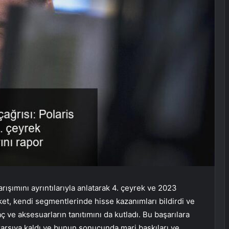
 karışımını ayrıntılarıyla anlatarak 4. çeyrek ve 2023
rket, kendi segmentlerinde hisse kazanımları bildirdi ve
aç ve aksesuarların tanıtımını da kutladı. Bu başarılara
karşıya kaldı ve bunun sonucunda marj baskıları ve