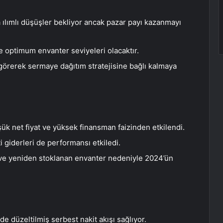
 ılımlı düşüşler bekliyor ancak pazar payı kazanmayı
e optimum envanter seviyeleri olacaktır.
k görerek sermaye dağıtım stratejisine bağlı kalmaya
şük net fiyat ve yüksek finansman faizinden etkilendi.
 giderleri de performansı etkiledi.
rı ve yeniden stoklanan envanter nedeniyle 2024’ün
e düzeltilmiş serbest nakit akışı sağlıyor.