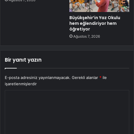
Büyükşehir’in Yaz Okulu
hem eğlendiriyor hem
öğretiyor
Ağustos 7, 2026
Bir yanıt yazın
E-posta adresiniz yayınlanmayacak.
Gerekli alanlar
*
ile
işaretlenmişlerdir
Y
o
r
u
m