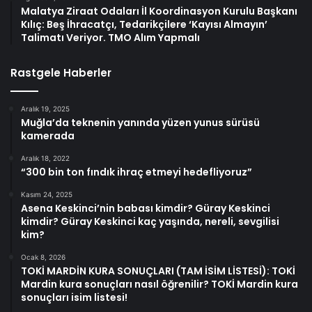
Malatya Ziraat Odaları İl Koordinasyon Kurulu Başkanı
Kılıç: Beş İhracatçı, Tedarikçilere ‘Kayısı Almayın’
Talimatı Veriyor. TMO Alım Yapmalı
Rastgele Haberler
Aralık 19, 2025
Muğla’da teknenin yanında yüzen yunus sürüsü
kamerada
Aralık 18, 2022
“300 bin ton fındık ihraç etmeyi hedefliyoruz”
Kasım 24, 2025
Asena Keskinci’nin babası kimdir? Güray Keskinci
kimdir? Güray Keskinci kaç yaşında, nereli, sevgilisi
kim?
Ocak 8, 2026
TOKİ MARDİN KURA SONUÇLARI (TAM İSİM LİSTESİ): TOKİ
Mardin kura sonuçları nasıl öğrenilir? TOKİ Mardin kura
sonuçları isim listesi!