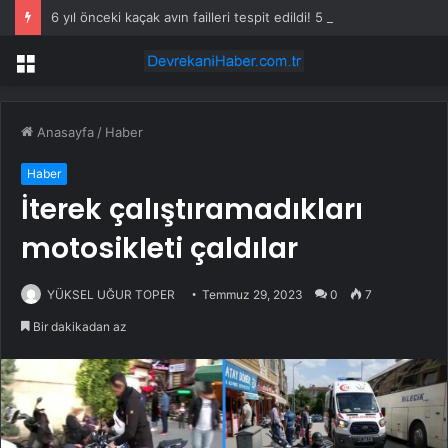
6 yıl önceki kaçak avın failleri tespit edildi! 5 yaban keçisi için ceza uygulandı
Menü
Anasayfa
/
Haber
Haber
İterek çalıştıramadıkları
motosikleti çaldılar
YÜKSEL UĞUR TOPER
Temmuz 29, 2023
0
7
Bir dakikadan az