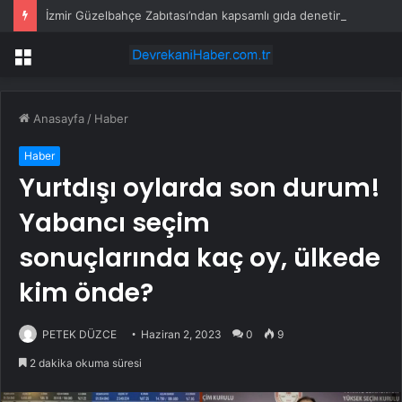
İzmir Güzelbahçe Zabıtası’ndan kapsamlı gıda denetimi
Menü
Anasayfa
/
Haber
Haber
Yurtdışı oylarda son durum!
Yabancı seçim
sonuçlarında kaç oy, ülkede
kim önde?
PETEK DÜZCE
Haziran 2, 2023
0
9
2 dakika okuma süresi