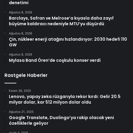
denetimi
Ağustos 8, 2026
Barclays, Safran ve Melrose’a kıyasla daha zayıf
büyüme kaldıracı nedeniyle MTU’yu düşürdü
Ağustos 8, 2026
Çin, nükleer enerji atağını hızlandırıyor: 2030 hedefi 110
GW
Ağustos 8, 2026
Mylasa Band Ören’de coşkulu konser verdi
Rastgele Haberler
Kasım 26, 2025
Lenovo, yapay zeka rüzgarıyla rekor kırdı: Gelir 20.5
milyar dolar, kar 512 milyon dolar oldu
Ağustos 21, 2025
Google Translate, Duolingo’ya rakip olacak yeni
özelliklerle geliyor
Aralık 4, 2025