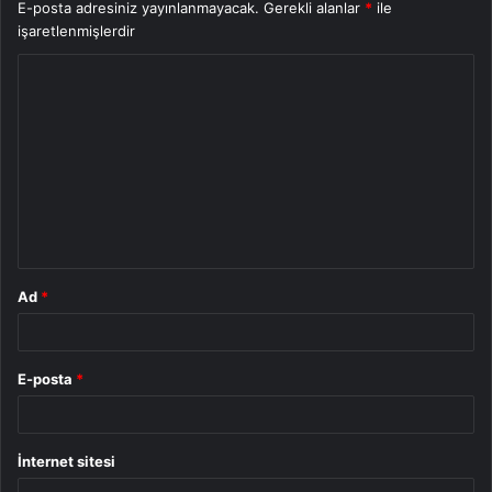
E-posta adresiniz yayınlanmayacak.
Gerekli alanlar
*
ile
işaretlenmişlerdir
Y
o
r
u
m
*
Ad
*
E-posta
*
İnternet sitesi