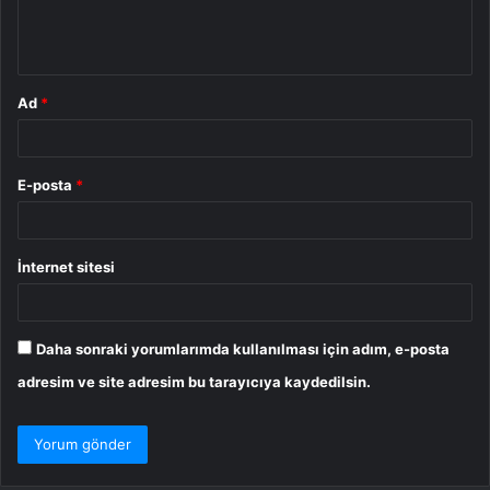
m
*
Ad
*
E-posta
*
İnternet sitesi
Daha sonraki yorumlarımda kullanılması için adım, e-posta
adresim ve site adresim bu tarayıcıya kaydedilsin.