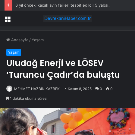
6 yıl önceki kaçak avın failleri tespit edildi! 5 yaban keçisi için ceza uygulandı
Menü
Anasayfa
/
Yaşam
Yaşam
Uludağ Enerji ve LÖSEV
‘Turuncu Çadır’da buluştu
MEHMET HAZBİN KAZBEK
Kasım 8, 2025
0
0
1 dakika okuma süresi