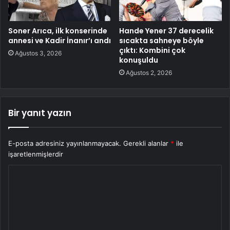
Soner Arıca, ilk konserinde
Hande Yener 37 derecelik
annesi ve Kadir İnanır’ı andı
sıcakta sahneye böyle
çıktı: Kombini çok
Ağustos 3, 2026
konuşuldu
Ağustos 2, 2026
Bir yanıt yazın
E-posta adresiniz yayınlanmayacak.
Gerekli alanlar
*
ile
işaretlenmişlerdir
Y
o
r
u