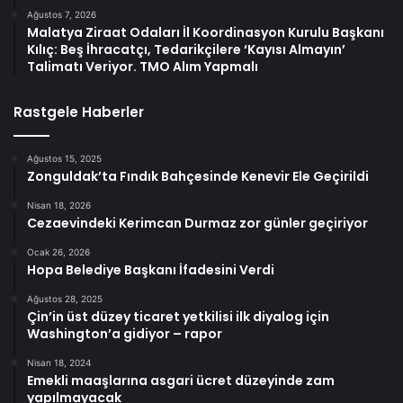
Ağustos 7, 2026
Malatya Ziraat Odaları İl Koordinasyon Kurulu Başkanı
Kılıç: Beş İhracatçı, Tedarikçilere ‘Kayısı Almayın’
Talimatı Veriyor. TMO Alım Yapmalı
Rastgele Haberler
Ağustos 15, 2025
Zonguldak’ta Fındık Bahçesinde Kenevir Ele Geçirildi
Nisan 18, 2026
Cezaevindeki Kerimcan Durmaz zor günler geçiriyor
Ocak 26, 2026
Hopa Belediye Başkanı İfadesini Verdi
Ağustos 28, 2025
Çin’in üst düzey ticaret yetkilisi ilk diyalog için
Washington’a gidiyor – rapor
Nisan 18, 2024
Emekli maaşlarına asgari ücret düzeyinde zam
yapılmayacak