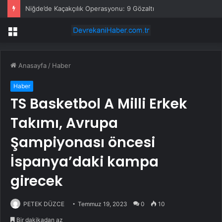
Niğde’de Kaçakçılık Operasyonu: 9 Gözaltı
Menü
Anasayfa
/
Haber
Haber
TS Basketbol A Milli Erkek
Takımı, Avrupa
Şampiyonası öncesi
İspanya’daki kampa
girecek
PETEK DÜZCE
Temmuz 19, 2023
0
10
Bir dakikadan az