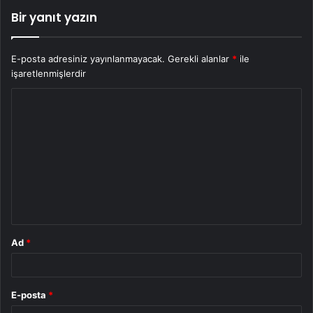
Bir yanıt yazın
E-posta adresiniz yayınlanmayacak.
Gerekli alanlar
*
ile
işaretlenmişlerdir
Y
o
r
u
m
*
Ad
*
E-posta
*