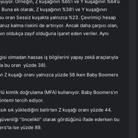
oyuyor. Örneğin, Z kuşağının %65’i ve Y kuşağının %64’ü
r. Buna ek olarak, Z kuşağının %38’i ve Y kuşağının
 bu oran Sessiz kuşakta yalnızca %23. Çevrimiçi hesap
aruz kalma riskini de artırıyor. Ancak daha çarpıcı olan,
rının oldukça zayıf olduğuna işaret eden veriler. Aynı
gisi olmadan hassas iş bilgilerini yapay zekâ araçlarıyla
rda bu oran yüzde 38).
nan Z kuşağı oranı yalnızca yüzde 58 iken Baby Boomers
rlü kimlik doğrulama (MFA) kullanıyor. Baby Boomers’ın
öntemi tercih ediyor.
ık sık yüklediğini belirten Z kuşağı oranı yüzde 44.
 güvenliği “öncelikli” olarak gördüğünü ifade ederken bu
rs’ta ise yüzde 89.