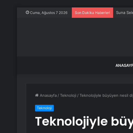
Çin, Afri
Cuma, Ağustos 7 2026
Son Dakika Haberleri
ANASAY
Anasayfa
/
Teknoloji
/
Teknolojiyle büyüyen nesil dij
Teknoloji
Teknolojiyle büy