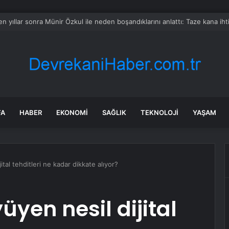
ka ile Gümrük Vergisi Muafiyeti Sağlıyor
FA
HABER
EKONOMI
SAĞLIK
TEKNOLOJI
YAŞAM
ital tehditleri ne kadar dikkate alıyor?
üyen nesil dijital