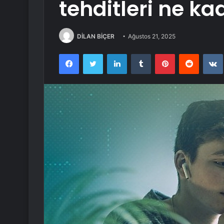
tehditleri ne ka
DİLAN BİÇER
Ağustos 21, 2025
Facebook
Twitter
LinkedIn
Tumblr
Pinterest
Reddit