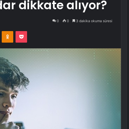
dar dikkate alıyor?
0
0
3 dakika okuma süresi
VKontakte
Odnoklassniki
Pocket