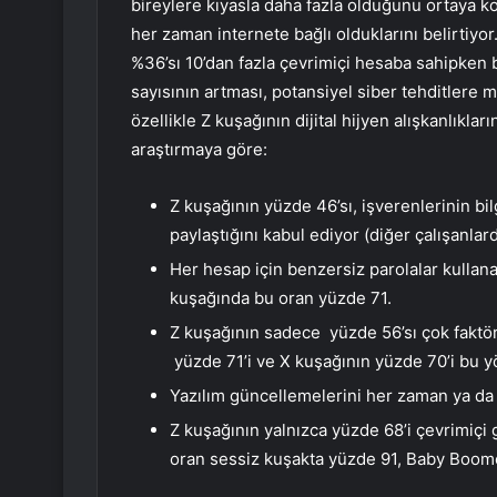
bireylere kıyasla daha fazla olduğunu ortaya k
her zaman internete bağlı olduklarını belirtiyo
%36’sı 10’dan fazla çevrimiçi hesaba sahipken
sayısının artması, potansiyel siber tehditlere m
özellikle Z kuşağının dijital hijyen alışkanlıkla
araştırmaya göre:
Z kuşağının yüzde 46’sı, işverenlerinin bil
paylaştığını kabul ediyor (diğer çalışanla
Her hesap için benzersiz parolalar kulla
kuşağında bu oran yüzde 71.
Z kuşağının sadece yüzde 56’sı çok faktö
yüzde 71’i ve X kuşağının yüzde 70’i bu y
Yazılım güncellemelerini her zaman ya da s
Z kuşağının yalnızca yüzde 68’i çevrimiçi
oran sessiz kuşakta yüzde 91, Baby Boome