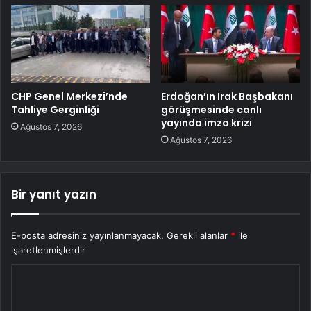
CHP Genel Merkezi’nde
Erdoğan’ın Irak Başbakanı
Tahliye Gerginliği
görüşmesinde canlı
yayında imza krizi
Ağustos 7, 2026
Ağustos 7, 2026
Bir yanıt yazın
E-posta adresiniz yayınlanmayacak.
Gerekli alanlar
*
ile
işaretlenmişlerdir
Y
o