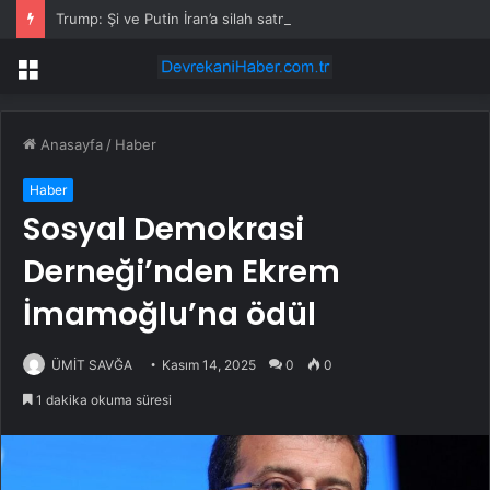
Trump: Şi ve Putin İran’a silah satmayacaklarını söyledi
Menü
Anasayfa
/
Haber
Haber
Sosyal Demokrasi
Derneği’nden Ekrem
İmamoğlu’na ödül
ÜMİT SAVĞA
Kasım 14, 2025
0
0
1 dakika okuma süresi