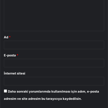
r
u
m
*
Ad
*
E-posta
*
İnternet sitesi
Daha sonraki yorumlarımda kullanılması için adım, e-posta
adresim ve site adresim bu tarayıcıya kaydedilsin.