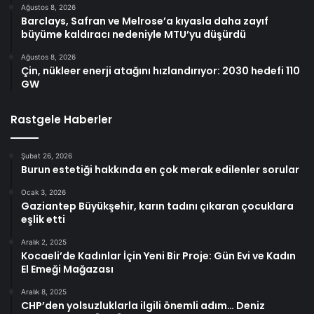
Ağustos 8, 2026
Barclays, Safran ve Melrose’a kıyasla daha zayıf
büyüme kaldıracı nedeniyle MTU’yu düşürdü
Ağustos 8, 2026
Çin, nükleer enerji atağını hızlandırıyor: 2030 hedefi 110
GW
Rastgele Haberler
Şubat 26, 2026
Burun estetiği hakkında en çok merak edilenler sorular
Ocak 3, 2026
Gaziantep Büyükşehir, karın tadını çıkaran çocuklara
eşlik etti
Aralık 2, 2025
Kocaeli’de Kadınlar İçin Yeni Bir Proje: Gün Evi ve Kadın
El Emeği Mağazası
Aralık 8, 2025
CHP’den yolsuzluklarla ilgili önemli adım… Deniz