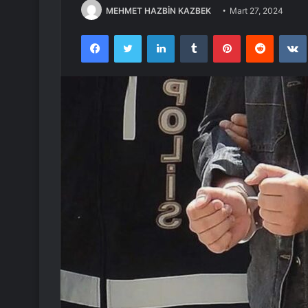
MEHMET HAZBİN KAZBEK
Mart 27, 2024
Facebook
Twitter
LinkedIn
Tumblr
Pinterest
Reddit