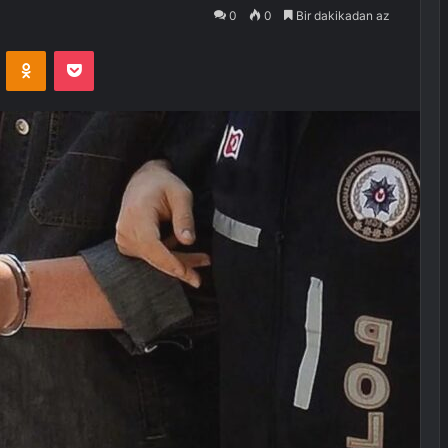
0
0
Bir dakikadan az
VKontakte
Odnoklassniki
Pocket