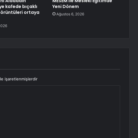
anı Alaaddin
MESEM ile Mesleki Eğitimde
ye kafede bıçaklı
Yeni Dönem
görüntüleri ortaya
Ağustos 6, 2026
2026
le işaretlenmişlerdir