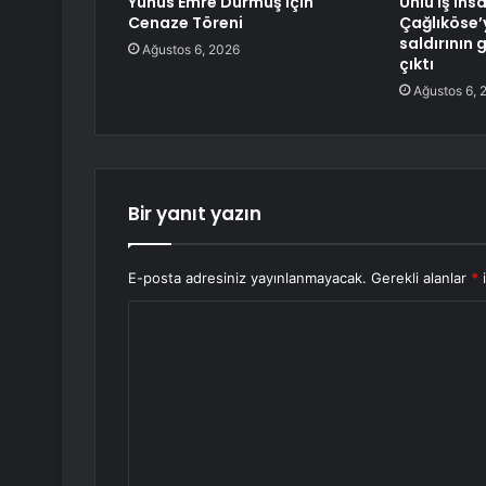
Yunus Emre Durmuş İçin
Ünlü iş ins
Cenaze Töreni
Çağlıköse’
saldırının 
Ağustos 6, 2026
çıktı
Ağustos 6, 
Bir yanıt yazın
E-posta adresiniz yayınlanmayacak.
Gerekli alanlar
*
i
Y
o
r
u
m
*