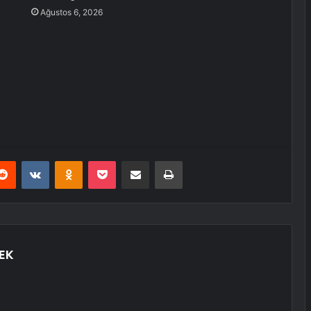
Ağustos 6, 2026
erest
Reddit
VKontakte
Odnoklassniki
Pocket
E-Posta ile paylaş
Yazdır
EK