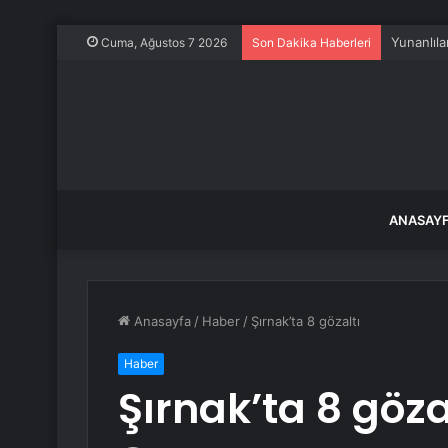
Yunanlıla
Cuma, Ağustos 7 2026
Son Dakika Haberleri
ANASAY
Anasayfa
/
Haber
/
Şırnak’ta 8 gözaltı
Haber
Şırnak’ta 8 göza