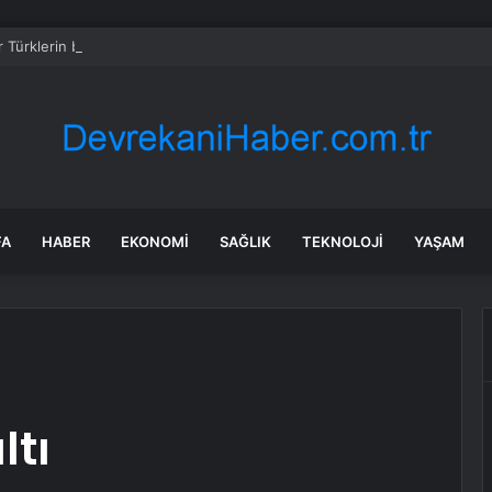
r Türklerin bir yemeğine daha göz dikti
FA
HABER
EKONOMI
SAĞLIK
TEKNOLOJI
YAŞAM
ltı