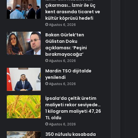
çıkarması… İzmir ile üç
kent arasında ticaret ve
kültür köprüsü hedefi
Ağustos 6, 2026
Bakan Gürlek’ten
Gülistan Doku
açıklaması: ‘Peşini
bırakmayacağız’
Ağustos 6, 2026
Mardin TSO dijitalde
yenilendi
Ağustos 6, 2026
İpsala’da çeltik üretim
maliyeti rekor seviyede…
1 kilogram maliyeti 47,26
TL oldu
Ağustos 6, 2026
350 nüfuslu kasabada