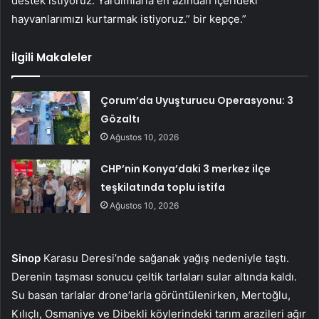
destek istiyoruz. Yardımlarla en azından içerideki
hayvanlarımızı kurtarmak istiyoruz.” bir kepçe.”
İlgili Makaleler
Çorum’da Uyuşturucu Operasyonu: 3
Gözaltı
Ağustos 10, 2026
CHP’nin Konya’daki 3 merkez ilçe
teşkilatında toplu istifa
Ağustos 10, 2026
Sinop
Karasu Deresi’nde sağanak yağış nedeniyle taştı.
Derenin taşması sonucu çeltik tarlaları sular altında kaldı.
Su basan tarlalar drone’larla görüntülenirken, Mertoğlu,
Kılıçlı, Osmaniye ve Dibekli köylerindeki tarım arazileri ağır