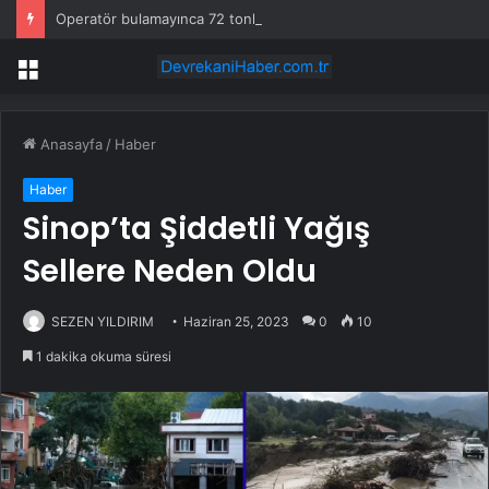
Operatör bulamayınca 72 tonluk devi sahaya indirdiler: Günde 1000 kazık çakıyor
Menü
Anasayfa
/
Haber
Haber
Sinop’ta Şiddetli Yağış
Sellere Neden Oldu
SEZEN YILDIRIM
Haziran 25, 2023
0
10
1 dakika okuma süresi