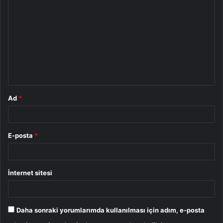
o
r
u
m
*
Ad
*
E-posta
*
İnternet sitesi
Daha sonraki yorumlarımda kullanılması için adım, e-posta