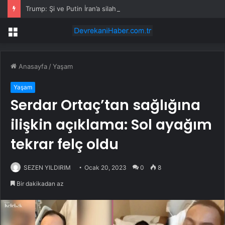
Trump: Şi ve Putin İran’a silah satmayacaklarını söyledi
Menü
Anasayfa
/
Yaşam
Yaşam
Serdar Ortaç’tan sağlığına
ilişkin açıklama: Sol ayağım
tekrar felç oldu
SEZEN YILDIRIM
Ocak 20, 2023
0
8
Bir dakikadan az