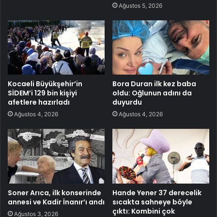
Ağustos 5, 2026
Kocaeli Büyükşehir’in
Bora Duran ilk kez baba
SİDEM’i 129 bin kişiyi
oldu: Oğlunun adını da
afetlere hazırladı
duyurdu
Ağustos 4, 2026
Ağustos 4, 2026
Soner Arıca, ilk konserinde
Hande Yener 37 derecelik
annesi ve Kadir İnanır’ı andı
sıcakta sahneye böyle
çıktı: Kombini çok
Ağustos 3, 2026