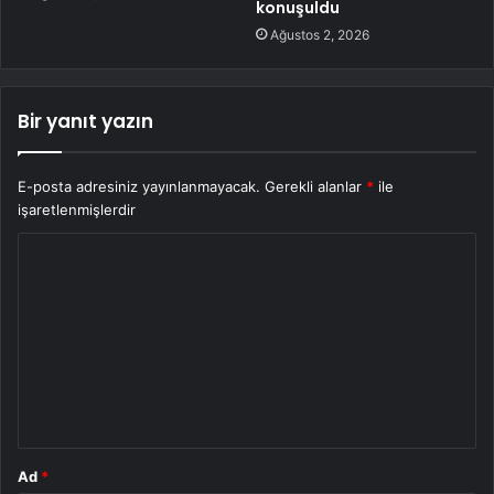
konuşuldu
Ağustos 2, 2026
Bir yanıt yazın
E-posta adresiniz yayınlanmayacak.
Gerekli alanlar
*
ile
işaretlenmişlerdir
Y
o
r
u
m
*
Ad
*