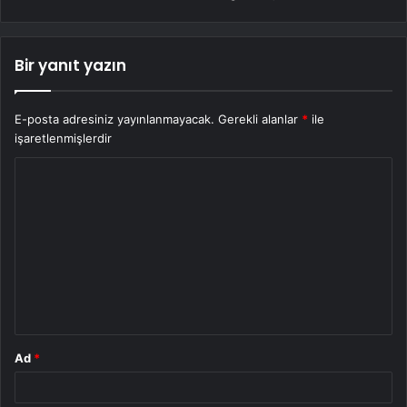
Bir yanıt yazın
E-posta adresiniz yayınlanmayacak.
Gerekli alanlar
*
ile
işaretlenmişlerdir
Y
o
r
u
m
*
Ad
*