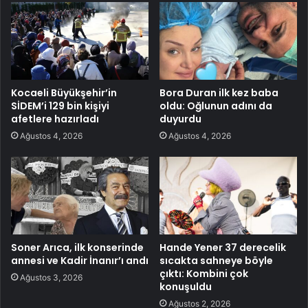
Kocaeli Büyükşehir’in
Bora Duran ilk kez baba
SİDEM’i 129 bin kişiyi
oldu: Oğlunun adını da
afetlere hazırladı
duyurdu
Ağustos 4, 2026
Ağustos 4, 2026
Soner Arıca, ilk konserinde
Hande Yener 37 derecelik
annesi ve Kadir İnanır’ı andı
sıcakta sahneye böyle
çıktı: Kombini çok
Ağustos 3, 2026
konuşuldu
Ağustos 2, 2026