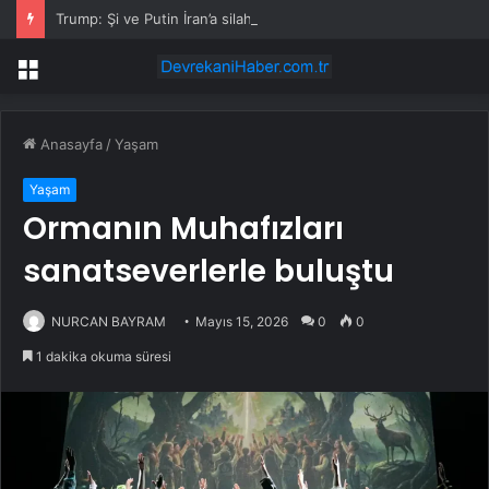
Trump: Şi ve Putin İran’a silah satmayacaklarını söyledi
Menü
Anasayfa
/
Yaşam
Yaşam
Ormanın Muhafızları
sanatseverlerle buluştu
NURCAN BAYRAM
Mayıs 15, 2026
0
0
1 dakika okuma süresi