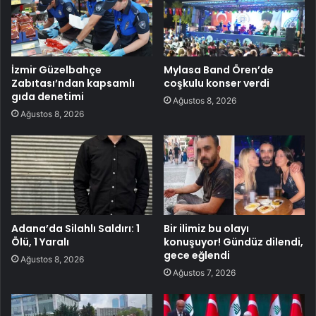
İzmir Güzelbahçe
Mylasa Band Ören’de
Zabıtası’ndan kapsamlı
coşkulu konser verdi
gıda denetimi
Ağustos 8, 2026
Ağustos 8, 2026
Adana’da Silahlı Saldırı: 1
Bir ilimiz bu olayı
Ölü, 1 Yaralı
konuşuyor! Gündüz dilendi,
gece eğlendi
Ağustos 8, 2026
Ağustos 7, 2026