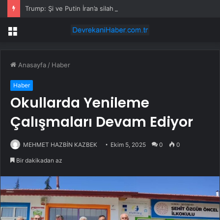
Trump: Şi ve Putin İran’a silah satmayacaklarını söyledi
Menü
Anasayfa
/
Haber
Haber
Okullarda Yenileme
Çalışmaları Devam Ediyor
MEHMET HAZBİN KAZBEK
Ekim 5, 2025
0
0
Bir dakikadan az