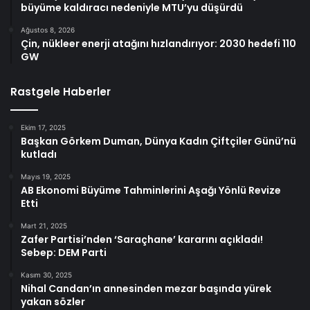
büyüme kaldıracı nedeniyle MTU’yu düşürdü
Ağustos 8, 2026
Çin, nükleer enerji atağını hızlandırıyor: 2030 hedefi 110
GW
Rastgele Haberler
Ekim 17, 2025
Başkan Görkem Duman, Dünya Kadın Çiftçiler Günü’nü
kutladı
Mayıs 19, 2025
AB Ekonomi Büyüme Tahminlerini Aşağı Yönlü Revize
Etti
Mart 21, 2025
Zafer Partisi’nden ‘Saraçhane’ kararını açıkladı!
Sebep: DEM Parti
Kasım 30, 2025
Nihal Candan’ın annesinden mezar başında yürek
yakan sözler