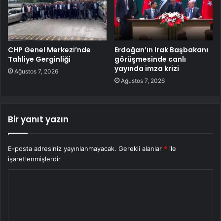
CHP Genel Merkezi’nde
Erdoğan’ın Irak Başbakanı
Tahliye Gerginliği
görüşmesinde canlı
yayında imza krizi
Ağustos 7, 2026
Ağustos 7, 2026
Bir yanıt yazın
E-posta adresiniz yayınlanmayacak.
Gerekli alanlar
*
ile
işaretlenmişlerdir
Y
o
r
u