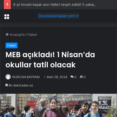
6 yıl önceki kaçak avın failleri tespit edildi! 5 yaban keçisi için ceza uygulandı
Menü
Anasayfa
/
Haber
Haber
MEB açıkladı! 1 Nisan’da
okullar tatil olacak
NURCAN BAYRAM
Mart 28, 2024
0
0
Bir dakikadan az