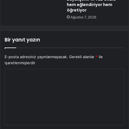
hem eğlendiriyor hem
öğretiyor
Ağustos 7, 2026
Bir yanıt yazın
E-posta adresiniz yayınlanmayacak.
Gerekli alanlar
*
ile
işaretlenmişlerdir
Y
o
r
u
m
*