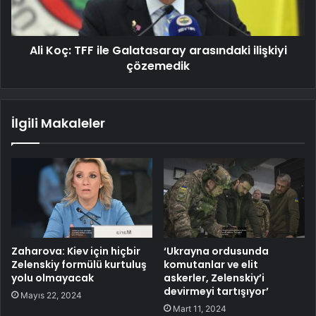
Ali Koç: TFF ile Galatasaray arasındaki ilişkiyi
çözemedik
İlgili Makaleler
Zaharova: Kiev için hiçbir
‘Ukrayna ordusunda
Zelenskiy formülü kurtuluş
komutanlar ve elit
yolu olmayacak
askerler, Zelenskiy’i
devirmeyi tartışıyor’
Mayıs 22, 2024
Mart 11, 2024