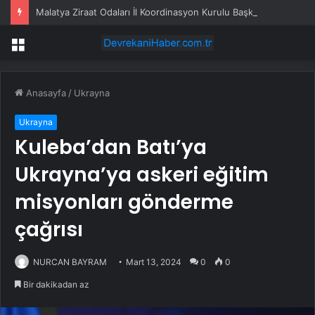
Malatya Ziraat Odaları İl Koordinasyon Kurulu Başkanı Kılıç: Beş İhracatçı, Tedarikçilere ‘Kayısı Almayın’ Talimatı Veriyor. TMO Alım Yapmalı
Menü
Anasayfa
/
Ukrayna
Ukrayna
Kuleba’dan Batı’ya
Ukrayna’ya askeri eğitim
misyonları gönderme
çağrısı
NURCAN BAYRAM
Mart 13, 2024
0
0
Bir dakikadan az