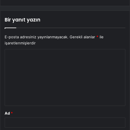
Bir yanıt yazın
E-posta adresiniz yayınlanmayacak.
Gerekli alanlar
*
ile
işaretlenmişlerdir
Y
o
r
u
m
*
Ad
*