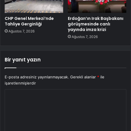
CHP Genel Merkezi’nde
Erdoğan’ın Irak Başbakanı
Tahliye Gerginliği
görüşmesinde canlı
yayında imza krizi
Ağustos 7, 2026
Ağustos 7, 2026
Bir yanıt yazın
E-posta adresiniz yayınlanmayacak.
Gerekli alanlar
*
ile
işaretlenmişlerdir
Y
o
r
u
m