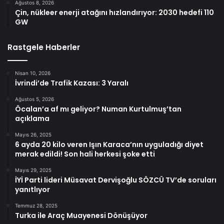
Ağustos 8, 2026
Çin, nükleer enerji atağını hızlandırıyor: 2030 hedefi 110
GW
Rastgele Haberler
Nisan 10, 2026
İvrindi’de Trafik Kazası: 3 Yaralı
Ağustos 5, 2026
Öcalan’a af mı geliyor? Numan Kurtulmuş’tan
açıklama
Mayıs 26, 2025
6 ayda 20 kilo veren Işın Karaca’nın uyguladığı diyet
merak edildi! Son hali herkesi şoke etti
Mayıs 29, 2025
İYİ Parti lideri Müsavat Dervişoğlu SÖZCÜ TV’de soruları
yanıtlıyor
Temmuz 28, 2025
Turka ile Araç Muayenesi Dönüşüyor