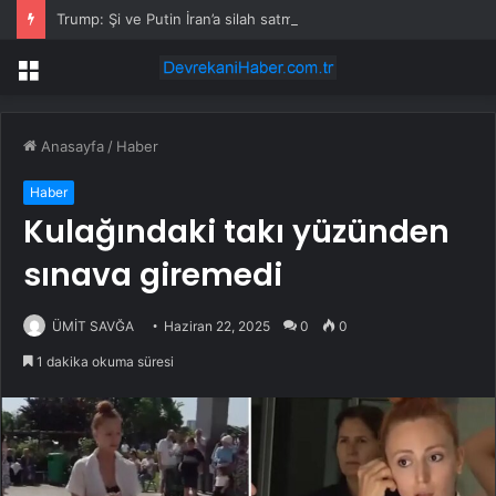
Trump: Şi ve Putin İran’a silah satmayacaklarını söyledi
Menü
Anasayfa
/
Haber
Haber
Kulağındaki takı yüzünden
sınava giremedi
ÜMİT SAVĞA
Haziran 22, 2025
0
0
1 dakika okuma süresi