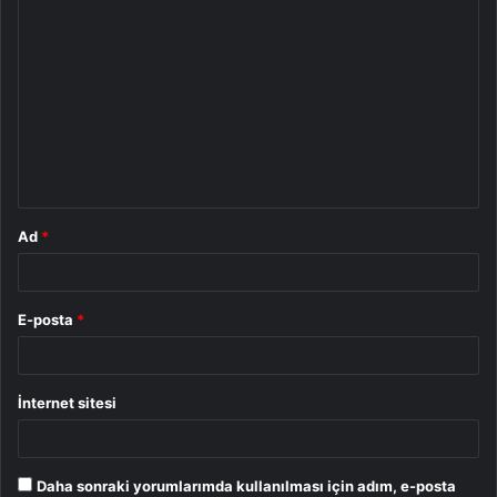
Y
o
r
u
m
*
Ad
*
E-posta
*
İnternet sitesi
Daha sonraki yorumlarımda kullanılması için adım, e-posta