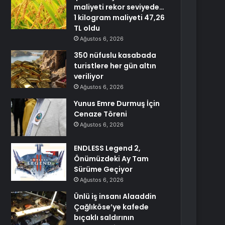
maliyeti rekor seviyede…
1 kilogram maliyeti 47,26
TL oldu
Ağustos 6, 2026
350 nüfuslu kasabada
turistlere her gün altın
veriliyor
Ağustos 6, 2026
Yunus Emre Durmuş İçin
Cenaze Töreni
Ağustos 6, 2026
ENDLESS Legend 2,
Önümüzdeki Ay Tam
Sürüme Geçiyor
Ağustos 6, 2026
Ünlü iş insanı Alaaddin
Çağlıköse’ye kafede
bıçaklı saldırının