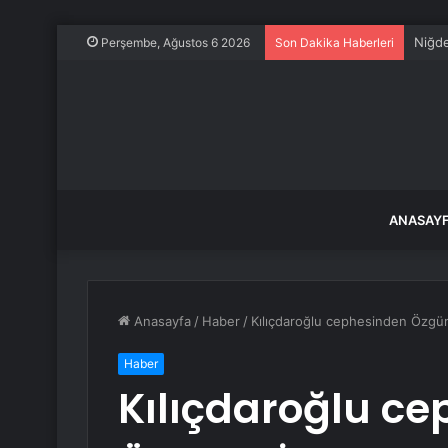
Niğde
Perşembe, Ağustos 6 2026
Son Dakika Haberleri
ANASAY
Anasayfa
/
Haber
/
Kılıçdaroğlu cephesinden Özgür
Haber
Kılıçdaroğlu c