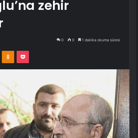
lu’na zehir
r
0
0
1 dakika okuma süresi
VKontakte
Odnoklassniki
Pocket