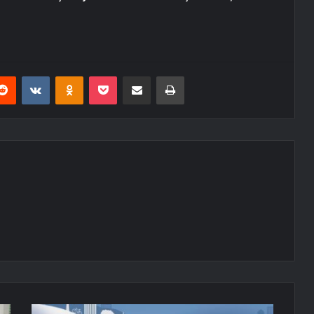
erest
Reddit
VKontakte
Odnoklassniki
Pocket
E-Posta ile paylaş
Yazdır