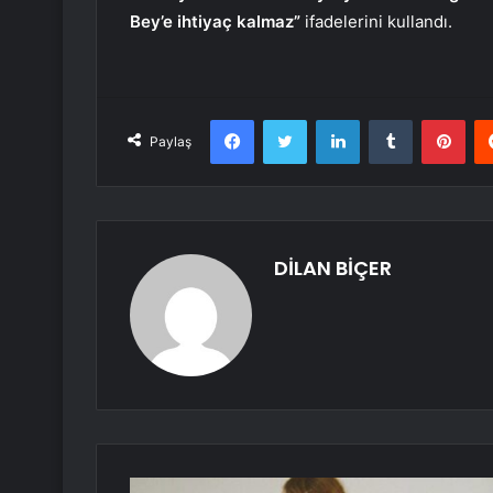
Bey’e ihtiyaç kalmaz”
ifadelerini kullandı.
Facebook
Twitter
LinkedIn
Tumblr
Pint
Paylaş
DİLAN BİÇER