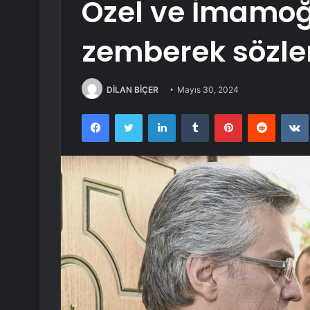
Özel ve İmamoğ
zemberek sözle
DİLAN BİÇER
Mayıs 30, 2024
Facebook
Twitter
LinkedIn
Tumblr
Pinterest
Reddit