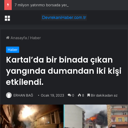
7 milyon yatırımcı borsada yem oldu
Menü
Anasayfa
/
Haber
Haber
Kartal’da bir binada çıkan
yangında dumandan iki kişi
etkilendi.
ERHAN BAĞ
Ocak 19, 2023
0
8
Bir dakikadan az