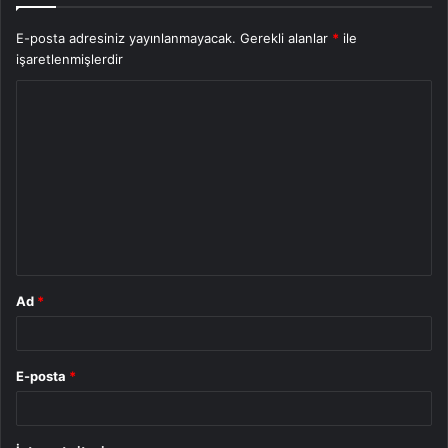
E-posta adresiniz yayınlanmayacak.
Gerekli alanlar
*
ile
işaretlenmişlerdir
Y
o
r
u
m
*
Ad
*
E-posta
*