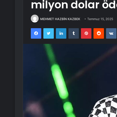
milyon dolar öd
MEHMET HAZBİN KAZBEK
Temmuz 15, 2025
Facebook
Twitter
LinkedIn
Tumblr
Pinterest
Reddit