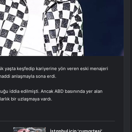
ük yaşta keşfedip kariyerine yön veren eski menajeri
maddi anlaşmayla sona erdi.
tuğu iddia edilmişti. Ancak ABD basınında yer alan
larlık bir uzlaşmaya vardı.
İstanbul için ‘cumartesi’