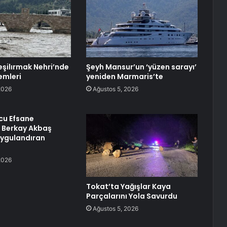
eşilırmak Nehri’nde
Şeyh Mansur’un ‘yüzen sarayı’
emleri
yeniden Marmaris’te
2026
Ağustos 5, 2026
cu Efsane
 Berkay Akbaş
uygulandıran
2026
Tokat’ta Yağışlar Kaya
Parçalarını Yola Savurdu
Ağustos 5, 2026