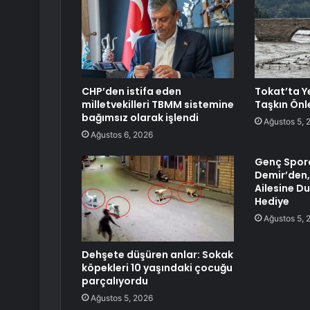
CHP’den istifa eden
Tokat’ta Y
milletvekilleri TBMM sistemine
Taşkın Önl
bağımsız olarak işlendi
Ağustos 5, 
Ağustos 6, 2026
Genç Spor
Demir’den,
Ailesine D
Hediye
Ağustos 5, 
Dehşete düşüren anlar: Sokak
köpekleri 10 yaşındaki çocuğu
parçalıyordu
Ağustos 5, 2026