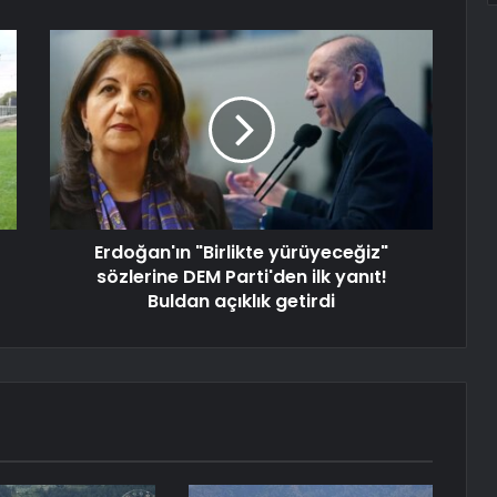
Erdoğan'ın "Birlikte yürüyeceğiz"
sözlerine DEM Parti'den ilk yanıt!
Buldan açıklık getirdi