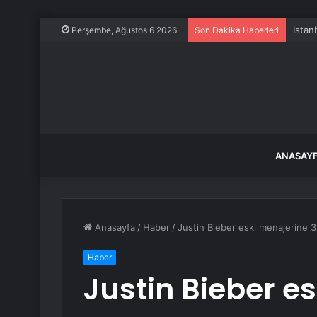
İstan
Perşembe, Ağustos 6 2026
Son Dakika Haberleri
ANASAY
Anasayfa
/
Haber
/
Justin Bieber eski menajerine 3
Haber
Justin Bieber es