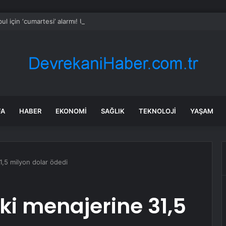
bul için ‘cumartesi’ alarmı! Uyarılar turuncuya döndü
FA
HABER
EKONOMI
SAĞLIK
TEKNOLOJI
YAŞAM
1,5 milyon dolar ödedi
ki menajerine 31,5