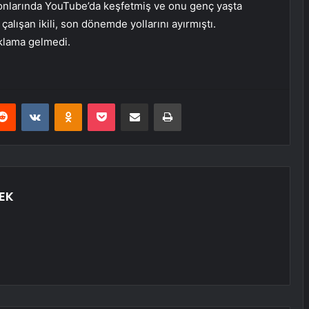
 sonlarında YouTube’da keşfetmiş ve onu genç yaşta
çalışan ikili, son dönemde yollarını ayırmıştı.
ıklama gelmedi.
erest
Reddit
VKontakte
Odnoklassniki
Pocket
E-Posta ile paylaş
Yazdır
EK