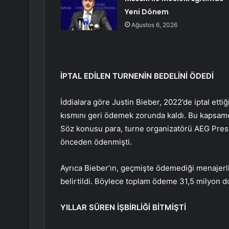
Yeni Dönem
Ağustos 6, 2026
İPTAL EDİLEN TURNENİN BEDELİNİ ÖDEDİ
İddialara göre Justin Bieber, 2022’de iptal ettiğ
kısmını geri ödemek zorunda kaldı. Bu kapsamd
Söz konusu para, turne organizatörü AEG Prese
önceden ödenmişti.
Ayrıca Bieber’ın, geçmişte ödemediği menajerli
belirtildi. Böylece toplam ödeme 31,5 milyon do
YILLAR SÜREN İŞBİRLİĞİ BİTMİŞTİ