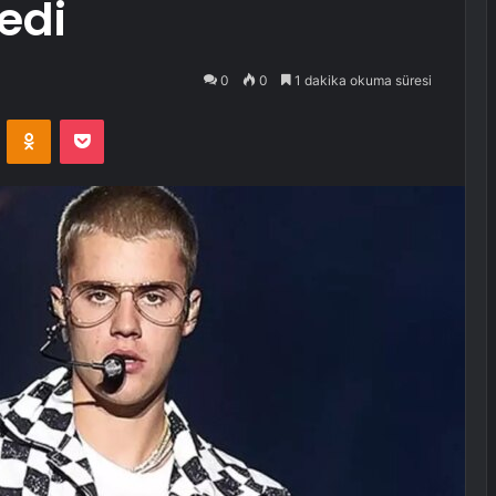
edi
0
0
1 dakika okuma süresi
VKontakte
Odnoklassniki
Pocket