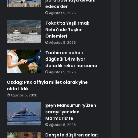
para basmaya devam
edecekler
Ağustos 5, 2026
Tokat’ta Yeşilırmak
Nehri’nde Taşkın
Önlemleri
Ağustos 5, 2026
Tarihin en pahalı
düğünü! 1,4 milyar
dolarlık rekor harcama
Ağustos 5, 2026
Özdağ: PKK affıyla millet olarak yine
aldatıldık
Ağustos 5, 2026
Şeyh Mansur’un ‘yüzen
sarayı’ yeniden
Marmaris’te
Ağustos 5, 2026
Dehşete düşüren anlar: