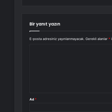
Bir yanıt yazın
E-posta adresiniz yayınlanmayacak.
Gerekli alanlar
*
i
Y
o
r
u
m
*
Ad
*