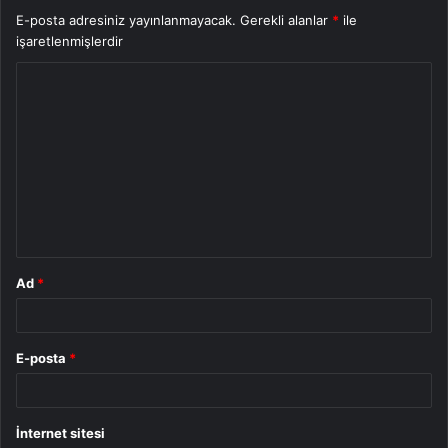
E-posta adresiniz yayınlanmayacak.
Gerekli alanlar
*
ile
işaretlenmişlerdir
Y
o
r
u
m
*
Ad
*
E-posta
*
İnternet sitesi