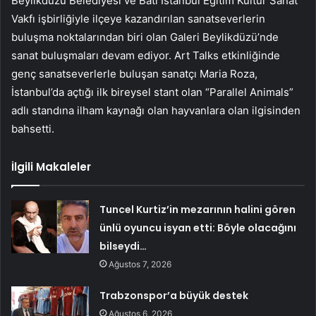
Beylikdüzü Belediyesi ve Batı İstanbul Eğitim Kültür Sanat
Vakfı işbirliğiyle ilçeye kazandırılan sanatseverlerin
buluşma noktalarından biri olan Galeri Beylikdüzü’nde
sanat buluşmaları devam ediyor. Art Talks etkinliğinde
genç sanatseverlerle buluşan sanatçı Maria Roza,
İstanbul’da açtığı ilk bireysel stant olan “Parallel Animals”
adlı standına ilham kaynağı olan hayvanlara olan ilgisinden
bahsetti.
İlgili Makaleler
Tuncel Kurtiz’in mezarının halini gören
ünlü oyuncu isyan etti: Böyle olacağını
bilseydi…
Ağustos 7, 2026
Trabzonspor’a büyük destek
Ağustos 6, 2026