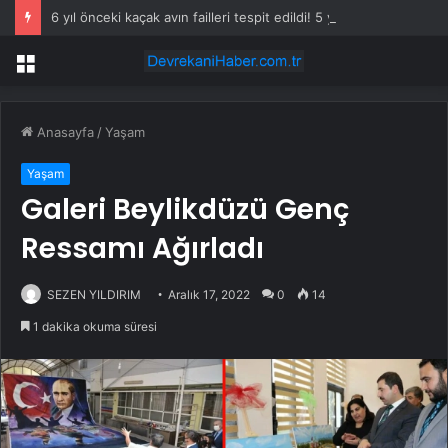
6 yıl önceki kaçak avın failleri tespit edildi! 5 yaban keçisi için ceza uygulandı
Menü
Anasayfa
/
Yaşam
Yaşam
Galeri Beylikdüzü Genç
Ressamı Ağırladı
SEZEN YILDIRIM
Aralık 17, 2022
0
14
1 dakika okuma süresi