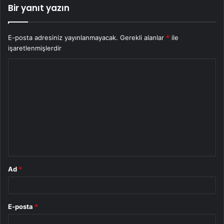
Bir yanıt yazın
E-posta adresiniz yayınlanmayacak.
Gerekli alanlar
*
ile
işaretlenmişlerdir
Y
o
r
u
m
*
Ad
*
E-posta
*