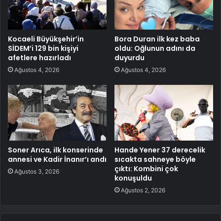
Kocaeli Büyükşehir’in
Bora Duran ilk kez baba
SİDEM’i 129 bin kişiyi
oldu: Oğlunun adını da
afetlere hazırladı
duyurdu
Ağustos 4, 2026
Ağustos 4, 2026
Soner Arıca, ilk konserinde
Hande Yener 37 derecelik
annesi ve Kadir İnanır’ı andı
sıcakta sahneye böyle
çıktı: Kombini çok
Ağustos 3, 2026
konuşuldu
Ağustos 2, 2026