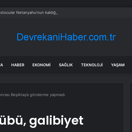
stocular Netanyahu’nun kaldığı oteli bastı
FA
HABER
EKONOMI
SAĞLIK
TEKNOLOJI
YAŞAM
onrası Beşiktaş’a gönderme yapmadı
bü, galibiyet