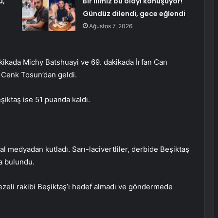
ü,
Bir ilimiz bu olayı konuşuyor!
Gündüz dilendi, gece eğlendi
Ağustos 7, 2026
akikada Michy Batshuayi ve 69. dakikada İrfan Can
e Cenk Tosun’dan geldi.
şiktaş ise 51 puanda kaldı.
l medyadan kutladı. Sarı-lacivertliler, derbide Beşiktaş
a bulundu.
ezeli rakibi Beşiktaş’ı hedef almadı ve göndermede