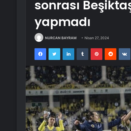
sonrası Beşikt
yapmadı
NURCAN BAYRAM
Nisan 27, 2024
Facebook
Twitter
LinkedIn
Tumblr
Pinterest
Reddit