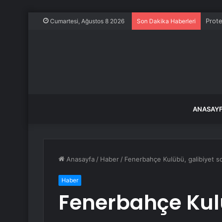
Prote
Cumartesi, Ağustos 8 2026
Son Dakika Haberleri
ANASAY
Anasayfa
/
Haber
/
Fenerbahçe Kulübü, galibiyet s
Haber
Fenerbahçe Kulü