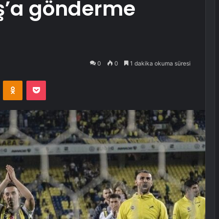
aş’a gönderme
0
0
1 dakika okuma süresi
VKontakte
Odnoklassniki
Pocket