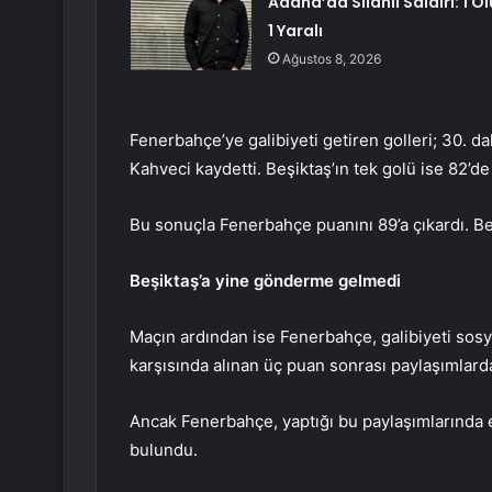
Adana’da Silahlı Saldırı: 1 Öl
1 Yaralı
Ağustos 8, 2026
Fenerbahçe’ye galibiyeti getiren golleri; 30. d
Kahveci kaydetti. Beşiktaş’ın tek golü ise 82’d
Bu sonuçla Fenerbahçe puanını 89’a çıkardı. Be
Beşiktaş’a yine gönderme gelmedi
Maçın ardından ise Fenerbahçe, galibiyeti sosya
karşısında alınan üç puan sonrası paylaşımlard
Ancak Fenerbahçe, yaptığı bu paylaşımlarında 
bulundu.