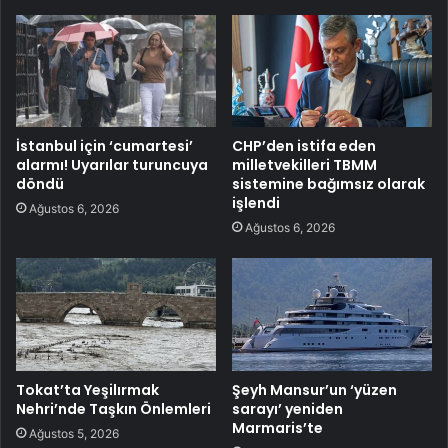
İstanbul için ‘cumartesi’
CHP’den istifa eden
alarmı! Uyarılar turuncuya
milletvekilleri TBMM
döndü
sistemine bağımsız olarak
işlendi
Ağustos 6, 2026
Ağustos 6, 2026
Tokat’ta Yeşilırmak
Şeyh Mansur’un ‘yüzen
Nehri’nde Taşkın Önlemleri
sarayı’ yeniden
Marmaris’te
Ağustos 5, 2026