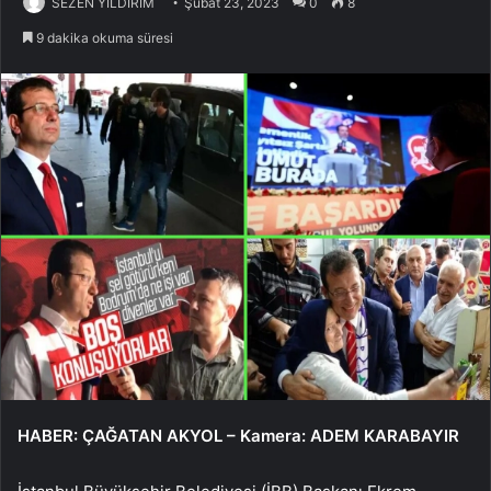
SEZEN YILDIRIM
Şubat 23, 2023
0
8
9 dakika okuma süresi
HABER: ÇAĞATAN AKYOL – Kamera: ADEM KARABAYIR