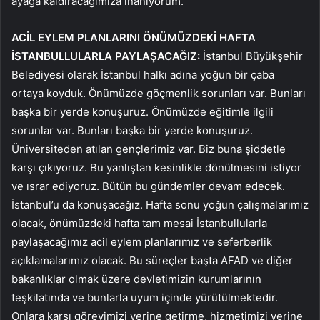
ayağa kaldıracağımıza inanıyorum.
ACİL EYLEM PLANLARINI ÖNÜMÜZDEKİ HAFTA
İSTANBULLULARLA PAYLAŞACAĞIZ:
İstanbul Büyükşehir
Belediyesi olarak İstanbul halkı adına yoğun bir çaba
ortaya koyduk. Önümüzde göçmenlik sorunları var. Bunları
başka bir yerde konuşuruz. Önümüzde eğitimle ilgili
sorunlar var. Bunları başka bir yerde konuşuruz.
Üniversiteden atılan gençlerimiz var. Biz buna şiddetle
karşı çıkıyoruz. Bu yanlıştan kesinlikle dönülmesini istiyor
ve ısrar ediyoruz. Bütün bu gündemler devam edecek.
İstanbul’u da konuşacağız. Hafta sonu yoğun çalışmalarımız
olacak, önümüzdeki hafta tam mesai İstanbullularla
paylaşacağımız acil eylem planlarımız ve seferberlik
açıklamalarımız olacak. Bu süreçler başta AFAD ve diğer
bakanlıklar olmak üzere devletimizin kurumlarının
teşkilatında ve bunlarla uyum içinde yürütülmektedir.
Onlara karşı görevimizi yerine getirme, hizmetimizi yerine