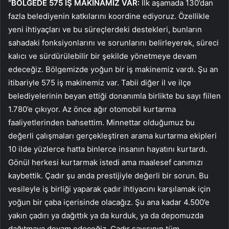
“BÖLGEDE 575 İŞ MAKİNAMIZ VAR:
İlk aşamada 130’dan
fazla belediyenin katkılarını koordine ediyoruz. Özellikle
yeni ihtiyaçları ve bu süreçlerdeki destekleri, bunların
sahadaki fonksiyonlarını ve sorunlarını belirleyerek, süreci
kalıcı ve sürdürülebilir bir şekilde yönetmeye devam
edeceğiz. Bölgemizde yoğun bir iş makinemiz vardı. Şu an
itibariyle 575 iş makinemiz var. Tabii diğer il ve ilçe
belediyelerinin beyan ettiği donanımla birlikte bu sayı fiilen
1.780’e çıkıyor. Az önce ağır otomobil kurtarma
faaliyetlerinden bahsettim. Minnettar olduğumuz bu
değerli çalışmaları gerçekleştiren arama kurtarma ekipleri
10 ilde yüzlerce hatta binlerce insanın hayatını kurtardı.
Gönül herkesi kurtarmak istedi ama maalesef canımızı
kaybettik. Çadır şu anda prestijiyle değerli bir sorun. Bu
vesileyle iş birliği yaparak çadır ihtiyacını karşılamak için
yoğun bir çaba içerisinde olacağız. Şu ana kadar 4.500’e
yakın çadırı ya dağıttık ya da kurduk, ya da depomuzda
dağıtmaya devam edeceğiz. Çadır sayısının tüm