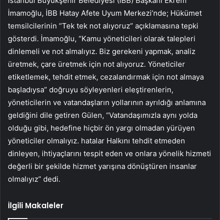
İstanbul Büyükşehir Belediyesi (İBB) Başkanı Ekrem
İmamoğlu, İBB Hatay Afete Uyum Merkezi’nde; Hükümet
temsilcilerinin “Tek tek not alıyoruz” açıklamasına tepki
gösterdi. İmamoğlu, “Kamu yöneticileri olarak talepleri
dinlemeli ve not almalıyız. Biz gerekeni yapmak, analiz
üretmek, çare üretmek için not alıyoruz. Yöneticiler
etiketlemek, tehdit etmek, cezalandırmak için not almaya
başladıysa” doğruyu söyleyenleri eleştirenlerin,
yöneticilerin ve vatandaşların yollarının ayrıldığı anlamına
geldiğini dile getiren Gülen, “Vatandaşımızla aynı yolda
olduğu gibi, hedefine hiçbir ön yargı olmadan yürüyen
yöneticiler olmalıyız. hatalar Halkını tehdit etmeden
dinleyen, ihtiyaçlarını tespit eden ve onlara yönelik hizmeti
değerli bir şekilde hizmet yarışına dönüştüren insanlar
olmalıyız” dedi.
İlgili Makaleler