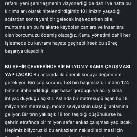
refahı, yeni şehirleşmenin vizyonerliği de dahil ve hatta bu
kırılma anı olarak nitelendirdiğimiz 10 ilimizin yaşadığı
acılardan sonra yeni bir gelecek inşa ederken bile,
muhtemelen bu felakette kaybolan canlara ve insanlara
olan borcumuzu ödemiş olacağız. Kamu yönetimi dahil her
işletmede bu kavramı hayata geçirebilirsek bu süreç
başarıya ulaşabilir.
BU ŞEHİR ÇEVRESİNDE BİR MİLYON YIKAMA ÇALIŞMASI
YAPILACAK:
Bu anlamda iki önemli konuya değinmem
gerekiyor. Biri çöp sorunu. 158 bin bağımsız birimden 124
bininin imha edildiği, ağır hasar gördüğü ve acil yıkıma
ihtiyaç duyduğu açıktır. Aslında bir metreküpü aşan bu 18
milyon ton metreküp, moloz seviyesinin ulaştığı anlamına
geliyor. Bir tırın yaklaşık 18 ton taşıdığı düşünülürse bu
şehrin etrafında bir milyon sefer enkaz çalışması yapılacak.
Hepimiz biliyoruz ki bu enkazların nakledilebilmesi için