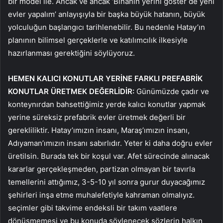
bir model ile. Ancak ve ancak ‘Binanın yerini göster de yeni
evler yapalım’ anlayışıyla bir başka büyük hatanın, büyük
yolculuğun başlangıcı tarihlenebilir. Bu nedenle Hatay’ın
planının bilimsel gerçeklerle ve katılımcılık ilkesiyle
hazırlanması gerektiğini söylüyoruz.
HEMEN KALICI KONUTLAR YERİNE FARKLI PREFABRİK
KONUTLAR ÜRETMEK DEĞERLİDİR:
Günümüzde çadır ve
konteynırdan bahsettiğimiz yerde kalıcı konutlar yapmak
yerine süreksiz prefabrik evler üretmek değerli bir
gerekliliktir. Hatay’ımızın insanı, Maraş’ımızın insanı,
Adıyaman’ımızın insanı sabırlıdır. Yeter ki daha doğru evler
üretilsin. Burada tek bir koşul var. Afet sürecinde alınacak
kararlar gerçekleşmeden, partizan olmayan bir tavırla
temellerini attığımız, 3-5-10 yıl sonra gurur duyacağımız
şehirleri inşa etme muhalefetiyle kahraman olmalıyız.
seçimler gibi takvime endeksli bir takım vaatlere
dönüşmemesi ve bu konuda söylenecek sözlerin halkın