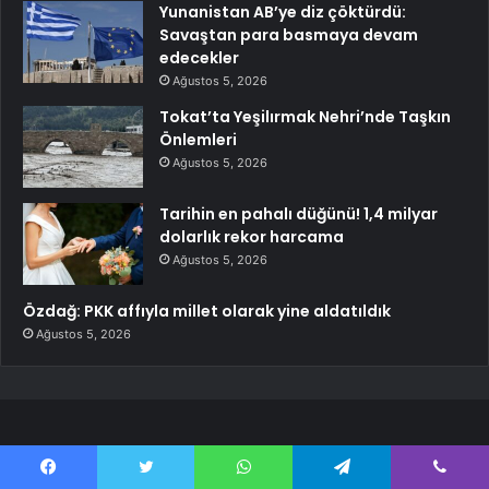
Yunanistan AB’ye diz çöktürdü:
Savaştan para basmaya devam
edecekler
Ağustos 5, 2026
Tokat’ta Yeşilırmak Nehri’nde Taşkın
Önlemleri
Ağustos 5, 2026
Tarihin en pahalı düğünü! 1,4 milyar
dolarlık rekor harcama
Ağustos 5, 2026
Özdağ: PKK affıyla millet olarak yine aldatıldık
Ağustos 5, 2026
En Güncel Haberler
Facebook
Twitter
WhatsApp
Telegram
Viber