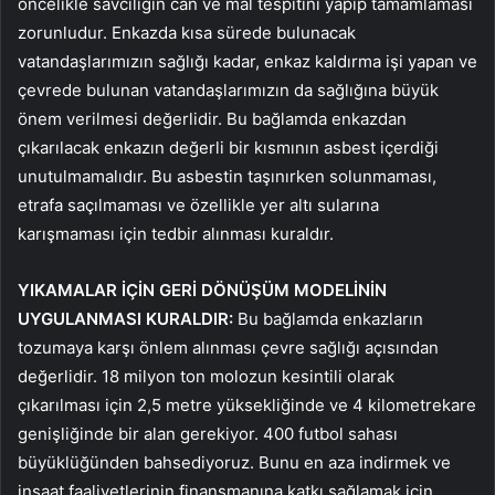
öncelikle savcılığın can ve mal tespitini yapıp tamamlaması
zorunludur. Enkazda kısa sürede bulunacak
vatandaşlarımızın sağlığı kadar, enkaz kaldırma işi yapan ve
çevrede bulunan vatandaşlarımızın da sağlığına büyük
önem verilmesi değerlidir. Bu bağlamda enkazdan
çıkarılacak enkazın değerli bir kısmının asbest içerdiği
unutulmamalıdır. Bu asbestin taşınırken solunmaması,
etrafa saçılmaması ve özellikle yer altı sularına
karışmaması için tedbir alınması kuraldır.
YIKAMALAR İÇİN GERİ DÖNÜŞÜM MODELİNİN
UYGULANMASI KURALDIR:
Bu bağlamda enkazların
tozumaya karşı önlem alınması çevre sağlığı açısından
değerlidir. 18 milyon ton molozun kesintili olarak
çıkarılması için 2,5 metre yüksekliğinde ve 4 kilometrekare
genişliğinde bir alan gerekiyor. 400 futbol sahası
büyüklüğünden bahsediyoruz. Bunu en aza indirmek ve
inşaat faaliyetlerinin finansmanına katkı sağlamak için