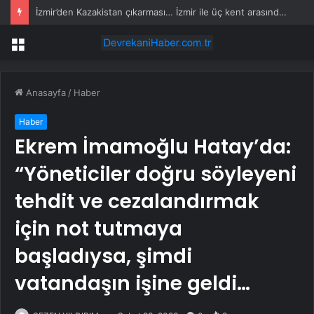
İzmir’den Kazakistan çıkarması… İzmir ile üç kent arasında ticaret ve kültür köprüsü hedefi
Menü
Anasayfa
/
Haber
Haber
Ekrem İmamoğlu Hatay’da:
“Yöneticiler doğru söyleyeni
tehdit ve cezalandırmak
için not tutmaya
başladıysa, şimdi
vatandaşın işine geldi…