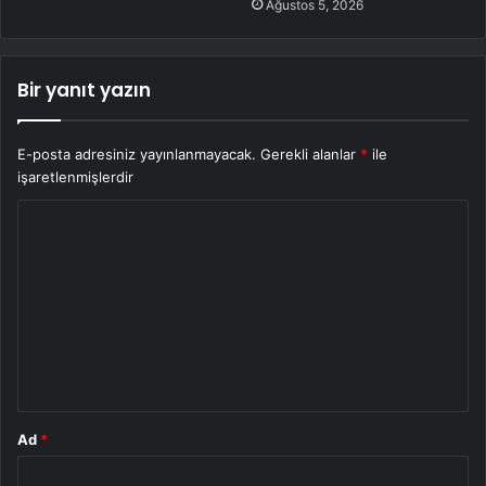
Ağustos 5, 2026
Bir yanıt yazın
E-posta adresiniz yayınlanmayacak.
Gerekli alanlar
*
ile
işaretlenmişlerdir
Y
o
r
u
m
*
Ad
*