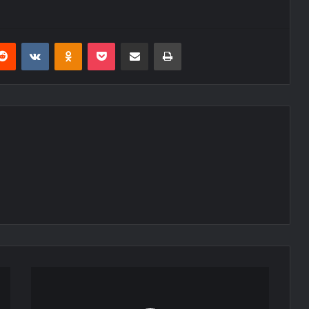
erest
Reddit
VKontakte
Odnoklassniki
Pocket
E-Posta ile paylaş
Yazdır