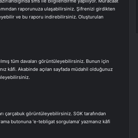
zırlandığında sms ile bilgilendirme yapılıyor. Müracaat
smından raporunuza ulaşabilirsiniz. Şifrenizi girdikten
ebilir ve bu raporu indirebilirsiniz. Oluşturulan
ılmış tüm davaları görüntüleyebilirsiniz. Bunun için
ız kâfi. Akabinde açılan sayfada müdahil olduğunuz
leyebilirsiniz.
ları çarçabuk görüntüleyebilirsiniz. SGK tarafından
arama butonuna ‘e-tebligat sorgulama’ yazmanız kâfi