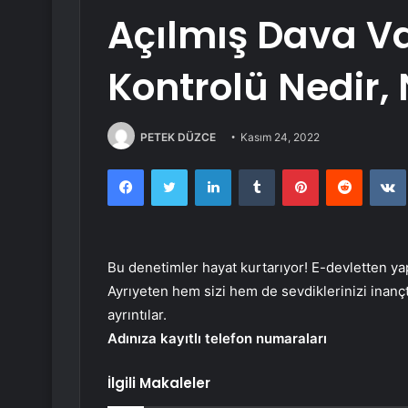
Açılmış Dava Va
Kontrolü Nedir, 
PETEK DÜZCE
Kasım 24, 2022
Facebook
Twitter
LinkedIn
Tumblr
Pinterest
Reddit
Bu denetimler hayat kurtarıyor! E-devletten ya
Ayrıyeten hem sizi hem de sevdiklerinizi inançt
ayrıntılar.
Adınıza kayıtlı telefon numaraları
İlgili Makaleler