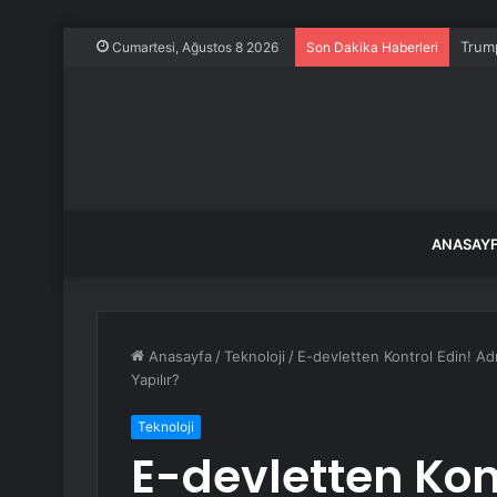
Trump
Cumartesi, Ağustos 8 2026
Son Dakika Haberleri
ANASAY
Anasayfa
/
Teknoloji
/
E-devletten Kontrol Edin! Adı
Yapılır?
Teknoloji
E-devletten Kon