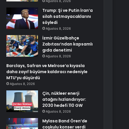
Ağustos 8, 2026
Trump: Şi ve Putin İran’a
silah satmayacaklarını
söyledi
Ağustos 8, 2026
İzmir Güzelbahçe
Zabıtası’ndan kapsamlı
gıda denetimi
Ağustos 8, 2026
Barclays, Safran ve Melrose’a kıyasla
daha zayıf büyüme kaldıracı nedeniyle
MTU’yu düşürdü
Ağustos 8, 2026
Çin, nükleer enerji
atağını hızlandırıyor:
2030 hedefi 110 GW
Ağustos 8, 2026
Mylasa Band Ören’de
coşkulu konser verdi