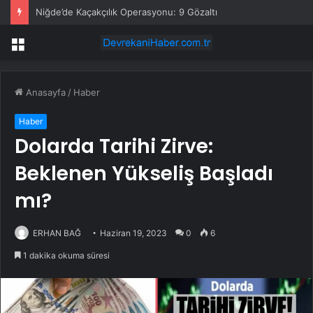
Niğde’de Kaçakçılık Operasyonu: 9 Gözaltı
Menü
Anasayfa
/
Haber
Haber
Dolarda Tarihi Zirve:
Beklenen Yükseliş Başladı
mı?
ERHAN BAĞ
Haziran 19, 2023
0
6
1 dakika okuma süresi