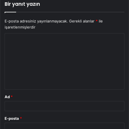
Bir yanıt yazın
E-posta adresiniz yayınlanmayacak.
Gerekli alanlar
*
ile
işaretlenmişlerdir
Y
o
r
u
m
*
Ad
*
E-posta
*