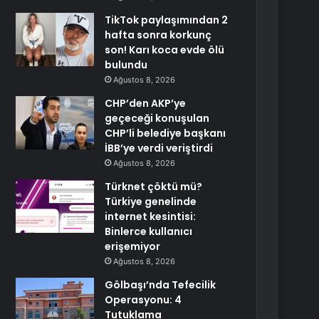
TikTok paylaşımından 2
hafta sonra korkunç
son! Karı koca evde ölü
bulundu
Ağustos 8, 2026
CHP’den AKP’ye
geçeceği konuşulan
CHP’li belediye başkanı
İBB’ye verdi veriştirdi
Ağustos 8, 2026
Türknet çöktü mü?
Türkiye genelinde
internet kesintisi:
Binlerce kullanıcı
erişemiyor
Ağustos 8, 2026
Gölbaşı’nda Tefecilik
Operasyonu: 4
Tutuklama