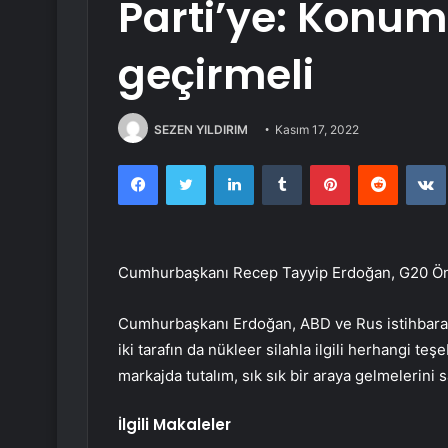
Parti’ye: Konu
geçirmeli
SEZEN YILDIRIM
Kasım 17, 2022
Facebook
Twitter
LinkedIn
Tumblr
Pinterest
Reddit
Cumhurbaşkanı Recep Tayyip Erdoğan, G20 Ön
Cumhurbaşkanı Erdoğan, ABD ve Rus istihbaratın
iki tarafın da nükleer silahla ilgili herhangi t
markajda tutalım, sık sık bir araya gelmelerini s
İlgili Makaleler