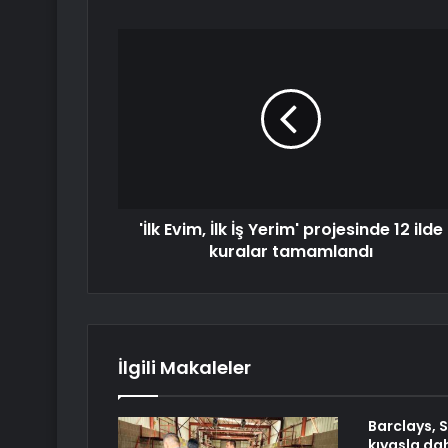
'İlk Evim, İlk İş Yerim' projesinde 12 ilde
kuralar tamamlandı
İlgili Makaleler
Barclays, 
kıyasla da