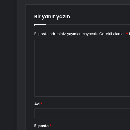
Bir yanıt yazın
E-posta adresiniz yayınlanmayacak.
Gerekli alanlar
*
i
Y
o
r
u
m
*
Ad
*
E-posta
*