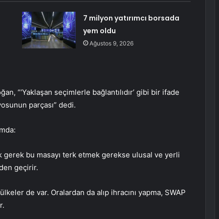
7 milyon yatırımcı borsada
yem oldu
Ağustos 9, 2026
ğan, “‘Yaklaşan seçimlerle bağlantılıdır’ gibi bir ifade
yosunun parçası” dedi.
rmda:
k gerek bu masayı terk etmek gerekse ulusal ve yerli
en geçirir.
n ülkeler de var. Oralardan da alıp ihracını yapma, SWAP
r.