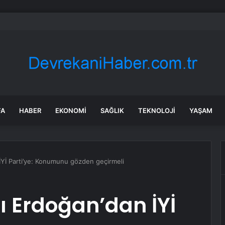
yatırımcı borsada yem oldu
FA
HABER
EKONOMI
SAĞLIK
TEKNOLOJI
YAŞAM
Yİ Parti’ye: Konumunu gözden geçirmeli
Erdoğan’dan İYİ