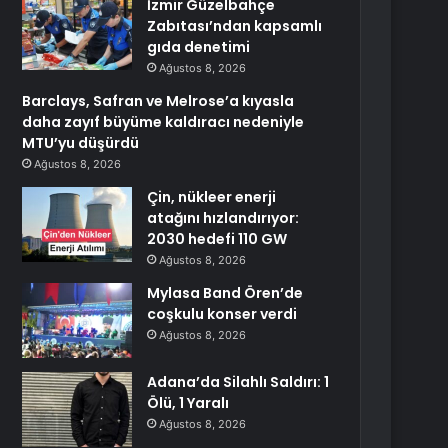
İzmir Güzelbahçe
Zabıtası’ndan kapsamlı
gıda denetimi
Ağustos 8, 2026
Barclays, Safran ve Melrose’a kıyasla
daha zayıf büyüme kaldıracı nedeniyle
MTU’yu düşürdü
Ağustos 8, 2026
Çin, nükleer enerji
atağını hızlandırıyor:
2030 hedefi 110 GW
Ağustos 8, 2026
Mylasa Band Ören’de
coşkulu konser verdi
Ağustos 8, 2026
Adana’da Silahlı Saldırı: 1
Ölü, 1 Yaralı
Ağustos 8, 2026