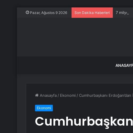
7 milyon 
Pazar, Ağustos 9 2026
Son Dakika Haberleri
ANASAY
Anasayfa
/
Ekonomi
/
Cumhurbaşkanı Erdoğan’dan İ
Ekonomi
Cumhurbaşkanı 