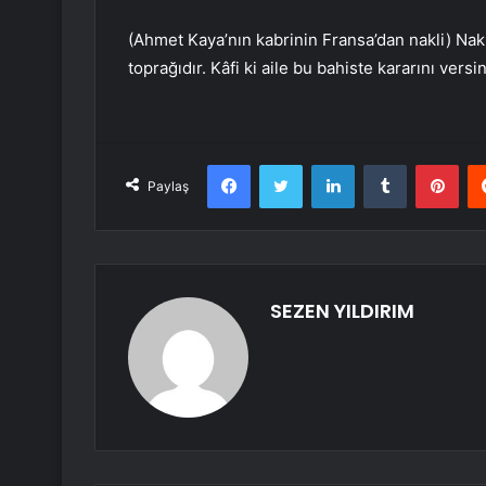
(Ahmet Kaya’nın kabrinin Fransa’dan nakli) Nakl
toprağıdır. Kâfi ki aile bu bahiste kararını versin
Facebook
Twitter
LinkedIn
Tumblr
Pint
Paylaş
SEZEN YILDIRIM