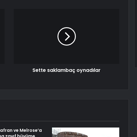
Sette saklambaç oynadılar
Safran ve Melrose’a
ha zayıf büyüme