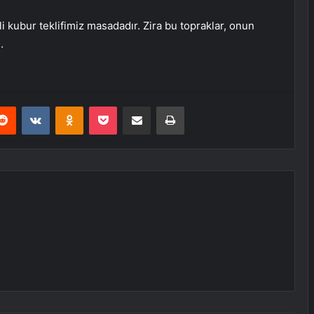
i kubur teklifimiz masadadır. Zira bu topraklar, onun
.
erest
Reddit
VKontakte
Odnoklassniki
Pocket
E-Posta ile paylaş
Yazdır