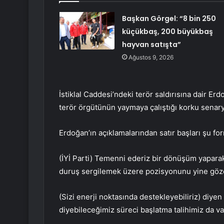
Başkan Görgel: “8 bin 250
küçükbaş, 200 büyükbaş
hayvan satışta”
Ağustos 9, 2026
İstiklal Caddesi’ndeki terör saldırısına dair Erdo
terör örgütünün yaymaya çalıştığı korku senar
Erdoğan’ın açıklamalarından satır başları şu fo
(İYİ Parti) Temenni ederiz bir dönüşüm yapara
duruş sergilemek üzere pozisyonunu yine gözd
(Sizi enerji noktasında destekleyebiliriz) diye
diyebileceğimiz süreci başlatma talihimiz da va