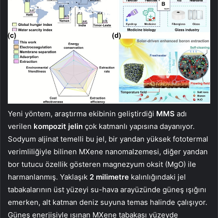
Yeni yöntem, araştırma ekibinin geliştirdiği
MMS
adı
verilen
kompozit jelin
çok katmanlı yapısına dayanıyor.
Sodyum aljinat temelli bu jel, bir yandan yüksek fototermal
verimliliğiyle bilinen MXene nanomalzemesi, diğer yandan
bor tutucu özellik gösteren magnezyum oksit (MgO) ile
harmanlanmış. Yaklaşık
2 milimetre
kalınlığındaki jel
tabakalarının üst yüzeyi su-hava arayüzünde güneş ışığını
emerken, alt katman deniz suyuna temas halinde çalışıyor.
Güneş enerjisiyle ısınan MXene tabakası yüzeyde