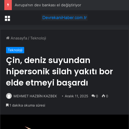
Avrupa’nın dev bankası el değiştiriyor
Menü
Anasayfa
/
Teknoloji
Teknoloji
Çin, deniz suyundan
hipersonik silah yakıtı bor
elde etmeyi başardı
MEHMET HAZBİN KAZBEK
Aralık 11, 2025
0
0
1 dakika okuma süresi