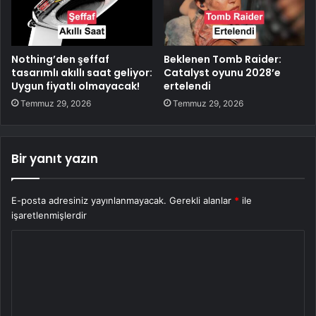
Nothing’den şeffaf
Beklenen Tomb Raider:
tasarımlı akıllı saat geliyor:
Catalyst oyunu 2028’e
Uygun fiyatlı olmayacak!
ertelendi
Temmuz 29, 2026
Temmuz 29, 2026
Bir yanıt yazın
E-posta adresiniz yayınlanmayacak.
Gerekli alanlar
*
ile
işaretlenmişlerdir
Y
o
r
u