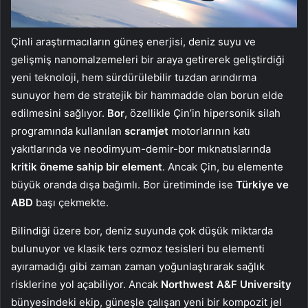
Çinli araştırmacıların güneş enerjisi, deniz suyu ve
gelişmiş nanomalzemeleri bir araya getirerek geliştirdiği
yeni teknoloji, hem sürdürülebilir tuzdan arındırma
sunuyor hem de stratejik bir hammadde olan borun elde
edilmesini sağlıyor.
Bor
, özellikle Çin’in hipersonik silah
programında kullanılan
scramjet
motorlarının katı
yakıtlarında ve neodimyum-demir-bor mıknatıslarında
kritik öneme sahip bir element
. Ancak Çin, bu elemente
büyük oranda dışa bağımlı. Bor üretiminde ise
Türkiye ve
ABD
başı çekmekte.
Bilindiği üzere bor, deniz suyunda çok düşük miktarda
bulunuyor ve klasik ters ozmoz tesisleri bu elementi
ayıramadığı gibi zaman zaman yoğunlaştırarak sağlık
risklerine yol açabiliyor. Ancak
Northwest A&F University
bünyesindeki ekip, güneşle çalışan yeni bir kompozit jel