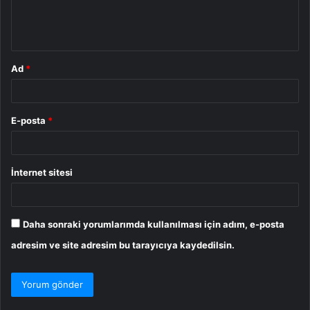
m
*
Ad
*
E-posta
*
İnternet sitesi
Daha sonraki yorumlarımda kullanılması için adım, e-posta
adresim ve site adresim bu tarayıcıya kaydedilsin.