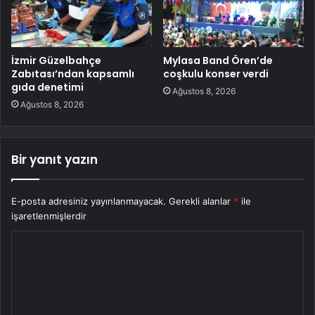
İzmir Güzelbahçe
Mylasa Band Ören’de
Zabıtası’ndan kapsamlı
coşkulu konser verdi
gıda denetimi
Ağustos 8, 2026
Ağustos 8, 2026
Bir yanıt yazın
E-posta adresiniz yayınlanmayacak.
Gerekli alanlar
*
ile
işaretlenmişlerdir
Y
o
r
u