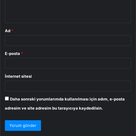
m
*
Ad
*
E-posta
*
İnternet sitesi
Daha sonraki yorumlarımda kullanılması için adım, e-posta
adresim ve site adresim bu tarayıcıya kaydedilsin.