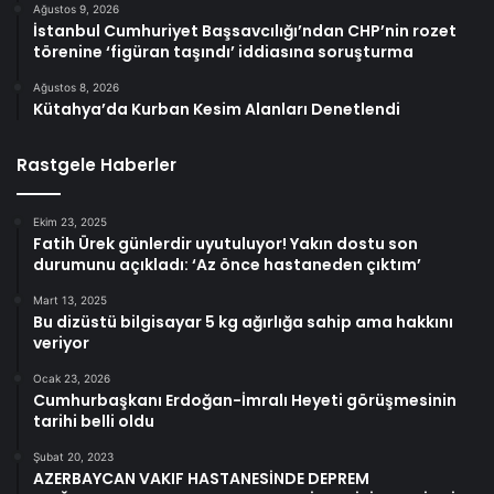
Ağustos 9, 2026
İstanbul Cumhuriyet Başsavcılığı’ndan CHP’nin rozet
törenine ‘figüran taşındı’ iddiasına soruşturma
Ağustos 8, 2026
Kütahya’da Kurban Kesim Alanları Denetlendi
Rastgele Haberler
Ekim 23, 2025
Fatih Ürek günlerdir uyutuluyor! Yakın dostu son
durumunu açıkladı: ‘Az önce hastaneden çıktım’
Mart 13, 2025
Bu dizüstü bilgisayar 5 kg ağırlığa sahip ama hakkını
veriyor
Ocak 23, 2026
Cumhurbaşkanı Erdoğan-İmralı Heyeti görüşmesinin
tarihi belli oldu
Şubat 20, 2023
AZERBAYCAN VAKIF HASTANESİNDE DEPREM