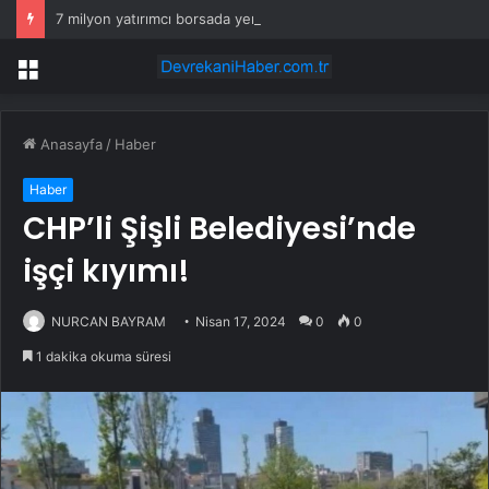
7 milyon yatırımcı borsada yem oldu
Menü
Anasayfa
/
Haber
Haber
CHP’li Şişli Belediyesi’nde
işçi kıyımı!
NURCAN BAYRAM
Nisan 17, 2024
0
0
1 dakika okuma süresi