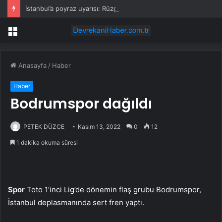
İstanbul’a poyraz uyarısı: Rüzgar kuvvetlenecek!
Menü
Anasayfa
/
Haber
Haber
Bodrumspor dağıldı
PETEK DÜZCE
Kasım 13, 2022
0
12
1 dakika okuma süresi
Spor
Toto 1’inci Lig’de dönemin flaş grubu Bodrumspor,
İstanbul deplasmanında sert fren yaptı.