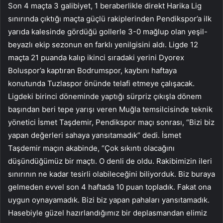
Son 4 maçta 3 galibiyet, 1 beraberlikle direkt Harika Lig
sınırında çıktığı maçta güçlü rakiplerinden Pendikspor’a ilk
yarıda kalesinde gördüğü gollerle 3-0 mağlup olan yeşil-
beyazlı ekip sezonun en farklı yenilgisini aldı. Ligde 12
maçta 21 puanda kalıp ikinci sıradaki yerini Dyorex
Boluspor’a kaptıran Bodrumspor, kaybını haftaya
konutunda Tuzlaspor önünde telafi etmeye çalışacak.
Ligdeki birinci döneminde yaptığı sürpriz çıkışla dönem
başından beri tepe yarışı veren Muğla temsilcisinde teknik
yönetici İsmet Taşdemir, Pendikspor maçı sonrası, “Bizi biz
yapan değerleri sahaya yansıtamadık” dedi. İsmet
Taşdemir maçın akabinde, “Çok sıkıntı olacağını
düşündüğümüz bir maçtı. O denli de oldu. Rakibimizin ileri
sınırının ne kadar tesirli olabileceğini biliyorduk. Biz buraya
gelmeden evvel son 4 haftada 10 puan topladık. Fakat ona
uygun oynayamadık. Bizi biz yapan pahaları yansıtamadık.
Hasebiyle güzel hazırlandığımız bir deplasmandan elimiz