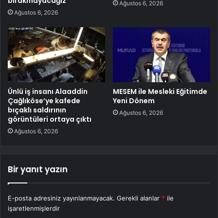
bırakmayacağız’
Ağustos 6, 2026
Ağustos 6, 2026
Ünlü iş insanı Alaaddin
MESEM ile Mesleki Eğitimde
Çağlıköse’ye kafede
Yeni Dönem
bıçaklı saldırının
Ağustos 6, 2026
görüntüleri ortaya çıktı
Ağustos 6, 2026
Bir yanıt yazın
E-posta adresiniz yayınlanmayacak.
Gerekli alanlar
*
ile
işaretlenmişlerdir