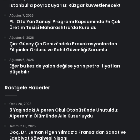
İstanbul’a poyraz uyarısı: Rüzgar kuvvetlenecek!
Ağustos 7, 2026
PLI Oto Yan Sanayi Programı Kapsamında En Çok
Üretim Tesisi Maharashtra’da Kuruldu
Ağustos 6, 2026
Çin: Güney Çin Denizi’ndeki Provokasyonlardan
Filipinler Ordusu ve Sahil Güvenliği Sorumlu
Ağustos 6, 2026
Eğer bu kez de yalan değilse yarın petrol fiyatları
düşebilir
Rastgele Haberler
Ocak 20, 2023
3 Yaşındaki Alperen Okul Otobüsünde Unutuldu:
Alperen’in Ölümünde Aile Kusurluydu
Temmuz 15, 2025
Doç. Dr. Leman Figen Yılmaz’a Fransa’dan Sanat ve
Edebiyat Şövalyesi Nişanı