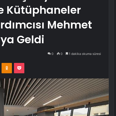
e Kütüphaneler
ardımcısı Mehmet
aya Geldi
0
0
1 dakika okuma süresi
VKontakte
Odnoklassniki
Pocket