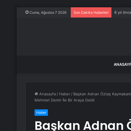
6 yıl önc
Cuma, Ağustos 7 2026
Son Dakika Haberleri
ANASAY
Anasayfa
/
Haber
/
Başkan Adnan Öztaş Kaymakam 
Mehmet Demir İle Bir Araya Geldi
Haber
Başkan Adnan