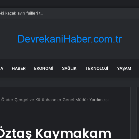
eki kaçak avın failleri tespit edildi! 5 yaban keçisi için ceza uygulandı
FA
HABER
EKONOMI
SAĞLIK
TEKNOLOJI
YAŞAM
Önder Çengel ve Kütüphaneler Genel Müdür Yardımcısı
 Öztaş Kaymakam