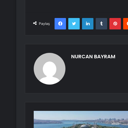
Facebook
Twitter
LinkedIn
Tumblr
Pint
Paylaş
NURCAN BAYRAM