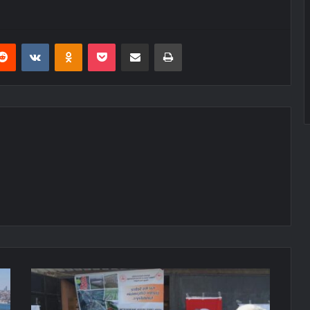
erest
Reddit
VKontakte
Odnoklassniki
Pocket
E-Posta ile paylaş
Yazdır