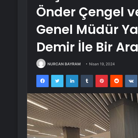
Önder Çengel v
Genel Müdür Y
Demir İle Bir Ar
NURCAN BAYRAM
Nisan 19, 2024
Facebook
Twitter
LinkedIn
Tumblr
Pinterest
Reddit