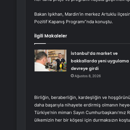
Bakan Işıkhan, Mardin’in merkez Artuklu ilçesi
Pozitif Kapanış Programı”nda konuştu.
İlgili Makaleler
İstanbul’da market ve
bakkallarda yeni uygulama
devreye girdi
Ağustos 8, 2026
Birliğin, beraberliğin, kardeşliğin ve hoşgörün
daha başarıyla nihayete erdirmiş olmanın heyec
Türkiye’nin mimarı Sayın Cumhurbaşkanı’mız Rec
ülkemizin her bir köşesi için durmaksızın koştur