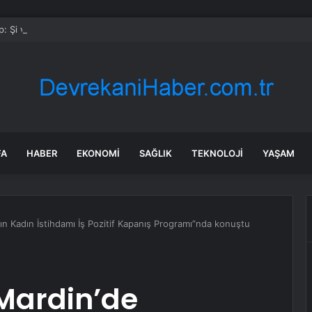
: Şi ve Putin İran’a silah satmayacaklarını söyledi
FA
HABER
EKONOMI
SAĞLIK
TEKNOLOJI
YAŞAM
lın Kadın İstihdamı İş Pozitif Kapanış Programı”nda konuştu
Mardin’de