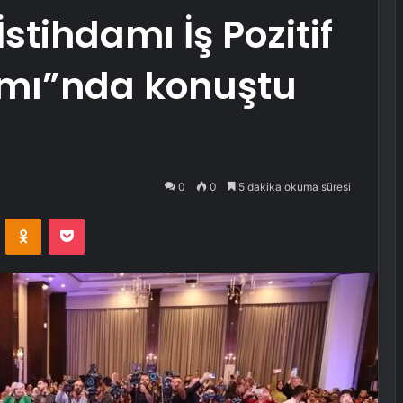
İstihdamı İş Pozitif
mı”nda konuştu
0
0
5 dakika okuma süresi
VKontakte
Odnoklassniki
Pocket