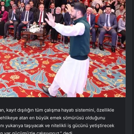
 kayıt dışılığın tüm çalışma hayatı sistemini, özellikle
i tehlikeye atan en büyük emek sömürüsü olduğunu
nı yukarıya taşıyacak ve nitelikli iş gücünü yetiştirecek
in var gücümüzle çalışıyoruz.” dedi.