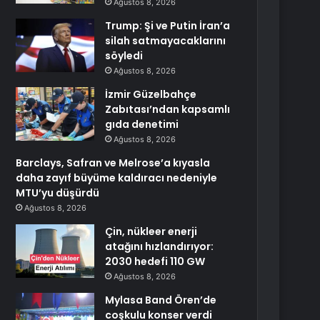
Ağustos 8, 2026
Trump: Şi ve Putin İran’a
silah satmayacaklarını
söyledi
Ağustos 8, 2026
İzmir Güzelbahçe
Zabıtası’ndan kapsamlı
gıda denetimi
Ağustos 8, 2026
Barclays, Safran ve Melrose’a kıyasla
daha zayıf büyüme kaldıracı nedeniyle
MTU’yu düşürdü
Ağustos 8, 2026
Çin, nükleer enerji
atağını hızlandırıyor:
2030 hedefi 110 GW
Ağustos 8, 2026
Mylasa Band Ören’de
coşkulu konser verdi