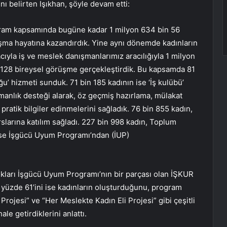
nı belirten Işıkhan, şöyle devam etti:
ogram kapsamında bugüne kadar 1 milyon 634 bin 56
lışma hayatına kazandırdık. Yine aynı dönemde kadınların
ıyla iş ve meslek danışmanlarımız aracılığıyla 1 milyon
n 128 bireysel görüşme gerçekleştirdik. Bu kapsamda 81
ğu’ hizmeti sunduk. 71 bin 185 kadının ise ‘İş kulübü’
anlık desteği alarak, öz geçmiş hazırlama, mülakat
 pratik bilgiler edinmelerini sağladık. 76 bin 855 kadın,
rslarına katılım sağladı. 227 bin 998 kadın, Toplum
ise İşgücü Uyum Programı’ndan (İUP)
ıkları İşgücü Uyum Programı’nın bir parçası olan İŞKUR
 yüzde 61’ini ise kadınların oluşturduğunu, program
 Projesi” ve “Her Meslekte Kadın Eli Projesi” gibi çeşitli
le getirdiklerini anlattı.