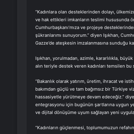
“Kadınlara olan desteklerinden dolayı, ülkemiz
ve hak ettikleri imkanların teslimi hususunda
Cumhurbaşkanı’mıza ve projeye desteklerinde
şükranlarımı sunuyorum.” diyen Işıkhan, Cumh
Gazze’de ateşkesin imzalanmasına sunduğu katk
Işıkhan, yorulmadan, azimle, kararlılıkla, büyük
alın teriyle destek veren kadınları temsilen bu s
“Bakanlık olarak yatırım, üretim, ihracat ve is
bakımdan güçlü ve tam bağımsız bir Türkiye vizy
hassasiyetle yürütmeye devam edeceğiz.” diyen
entegrasyonu için bugünün şartlarına uygun yeni
ve dijital dönüşüme uyum sağlayan yeni uygula
“Kadınların güçlenmesi, toplumumuzun refahını