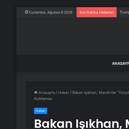
Trump
Cumartesi, Ağustos 8 2026
Son Dakika Haberleri
ANASAY
Anasayfa
/
Haber
/
Bakan Işıkhan, Mardin’de “Yüzyı
Açıklaması
Haber
Bakan Işıkhan, 