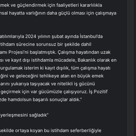
mek ve güçlendirmek için faaliyetleri kararlılıkla
sal hayatta varlığının daha güçlü olması için çalışmaya
lımlarıyla 2024 yılının şubat ayında İstanbul’da
 istihdam sürecine sorunsuz bir şekilde dahil
damı Projesi’ni başlatmıştık. Çalışma hayatından uzak
ı ve kayıt dışı istihdamla mücadele, Bakanlık olarak en
vurgulamak isterim ki kayıt dışılık, tüm çalışma hayatı
liğini ve geleceğini tehlikeye atan en büyük emek
rını yukarıya taşıyacak ve nitelikli iş gücünü
 geçirmek için var gücümüzle çalışıyoruz. İş Pozitif
de hamdolsun başarılı sonuçlar aldık.”
 yerleşmesini sağladık”
şekilde ortaya koyan bu istihdam seferberliğiyle