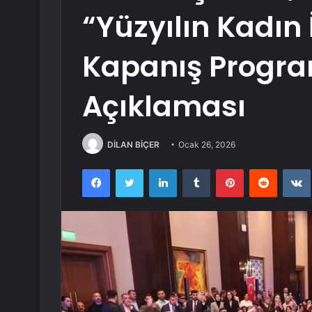
“Yüzyılın Kadın 
Kapanış Progra
Açıklaması
DİLAN BİÇER
Ocak 26, 2026
Facebook
Twitter
LinkedIn
Tumblr
Pinterest
Reddit