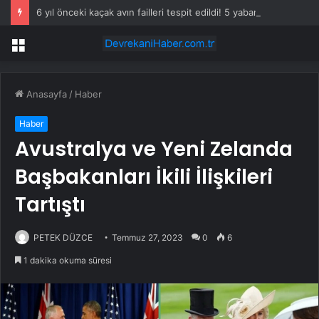
6 yıl önceki kaçak avın failleri tespit edildi! 5 yaban keçisi için ceza uygulandı
Menü
Anasayfa
/
Haber
Haber
Avustralya ve Yeni Zelanda
Başbakanları İkili İlişkileri
Tartıştı
PETEK DÜZCE
Temmuz 27, 2023
0
6
1 dakika okuma süresi