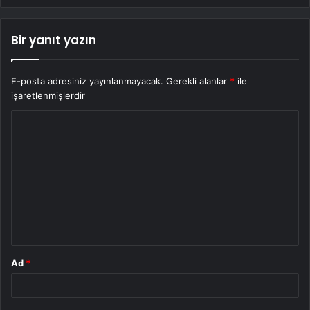
Bir yanıt yazın
E-posta adresiniz yayınlanmayacak.
Gerekli alanlar
*
ile
işaretlenmişlerdir
Y
o
r
u
m
*
Ad
*