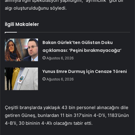
alımıyla ilgili spekülasyon yapıldığını, “ayrımcılık” gibi bir
algı oluşturulduğunu söyledi.
İlgili Makaleler
Bakan Gürlek’ten Gülistan Doku
açıklaması: ‘Peşini bırakmayacağız’
Ağustos 6, 2026
Yunus Emre Durmuş İçin Cenaze Töreni
Ağustos 6, 2026
Çeşitli branşlarda yaklaşık 43 bin personel alınacağını dile
getiren Güneş, bunlardan 11 bin 317’sinin 4-D’li, 1183’ünün
4-B’li, 30 bininin 4-A’lı olacağını tabir etti.