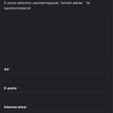
E-posta adresiniz yayınlanmayacak.
Gerekli alanlar
*
ile
işaretlenmişlerdir
Y
o
r
u
m
*
Ad
*
E-posta
*
İnternet sitesi