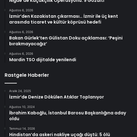
Niğde’de Kaçakçılık Operasyonu: 9 Gözaltı
Ağustos 6, 2026
İzmir’den Kazakistan çıkarması… İzmir ile üç kent
arasında ticaret ve kültür köprüsü hedefi
Ağustos 6, 2026
Bakan Gürlek’ten Gülistan Doku açıklaması: ‘Peşini
bırakmayacağız’
Ağustos 6, 2026
Mardin TSO dijitalde yenilendi
Rastgele Haberler
Aralık 24, 2025
İzmir’de Denize Dökülen Atıklar Toplanıyor
Ağustos 10, 2024
İbrahim Kaboğlu, İstanbul Barosu Başkanlığına aday
oldu
Temmuz 14, 2026
Hindistan’da askeri nakliye uçağı düştü: 5 ölü