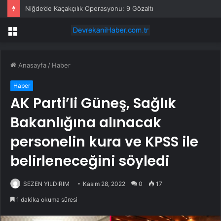
Niğde’de Kaçakçılık Operasyonu: 9 Gözaltı
Menü
Anasayfa
/
Haber
Haber
AK Parti’li Güneş, Sağlık
Bakanlığına alınacak
personelin kura ve KPSS ile
belirleneceğini söyledi
SEZEN YILDIRIM
Kasım 28, 2022
0
17
1 dakika okuma süresi