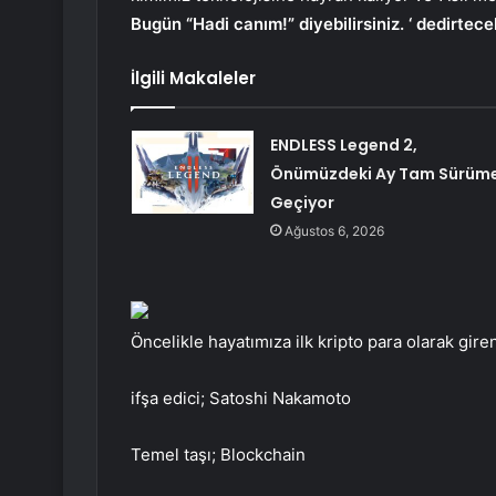
Bugün “Hadi canım!” diyebilirsiniz. ‘ dedirtec
İlgili Makaleler
ENDLESS Legend 2,
Önümüzdeki Ay Tam Sürüm
Geçiyor
Ağustos 6, 2026
Öncelikle hayatımıza ilk kripto para olarak giren
ifşa edici; Satoshi Nakamoto
Temel taşı; Blockchain