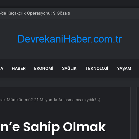
’de Kaçakçılık Operasyonu: 9 Gözaltı
FA
HABER
EKONOMI
SAĞLIK
TEKNOLOJI
YAŞAM
Olmak Mümkün mü? 21 Milyonda Anlaşmamış mıydık? :)
oin’e Sahip Olmak