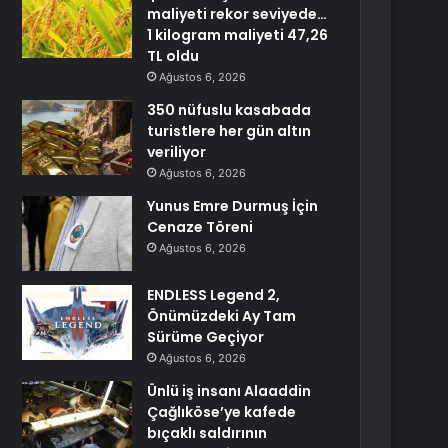
maliyeti rekor seviyede…
1 kilogram maliyeti 47,26
TL oldu
Ağustos 6, 2026
350 nüfuslu kasabada
turistlere her gün altın
veriliyor
Ağustos 6, 2026
Yunus Emre Durmuş İçin
Cenaze Töreni
Ağustos 6, 2026
ENDLESS Legend 2,
Önümüzdeki Ay Tam
Sürüme Geçiyor
Ağustos 6, 2026
Ünlü iş insanı Alaaddin
Çağlıköse’ye kafede
bıçaklı saldırının