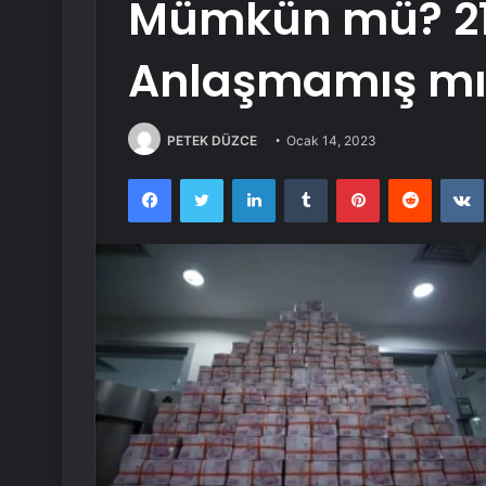
Mümkün mü? 21
Anlaşmamış mıy
PETEK DÜZCE
Ocak 14, 2023
Facebook
Twitter
LinkedIn
Tumblr
Pinterest
Reddit