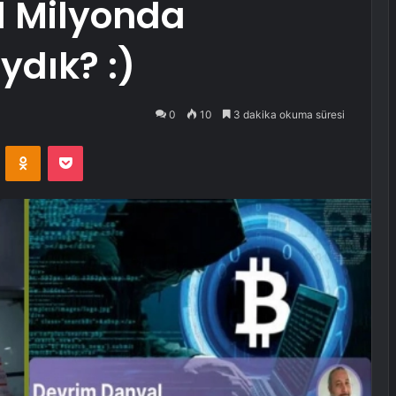
 Milyonda
dık? :)
0
10
3 dakika okuma süresi
VKontakte
Odnoklassniki
Pocket