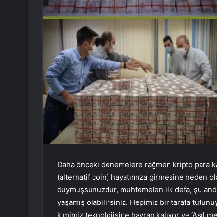
Daha önceki denemelere rağmen kripto para kav
(alternatif coin) hayatımıza girmesine neden 
duymuşsunuzdur, muhtemelen ilk defa, şu anda
yaşamış olabilirsiniz. Hepimiz bir tarafa tutunu
kimimiz teknolojisine hayran kalıyor ve ‘Asıl m