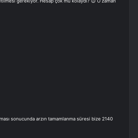
retilmesi gerekiyor. Hesap çok mu kolaydı? 😉 O zaman
ılanması sonucunda arzın tamamlanma süresi bize 2140