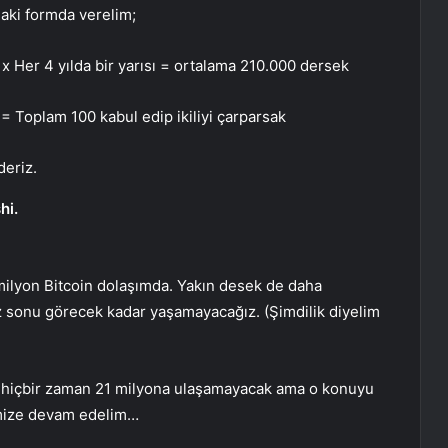
daki formda verelim;
x Her 4 yılda bir yarısı = ortalama 210.000 dersek
= Toplam 100 kabul edip ikiliyi çarparsak
deriz.
hi.
milyon Bitcoin dolaşımda. Yakın desek de daha
z sonu görecek kadar yaşamayacağız. (Şimdilik diyelim
le hiçbir zaman 21 milyona ulaşamayacak ama o konuyu
yemize devam edelim…