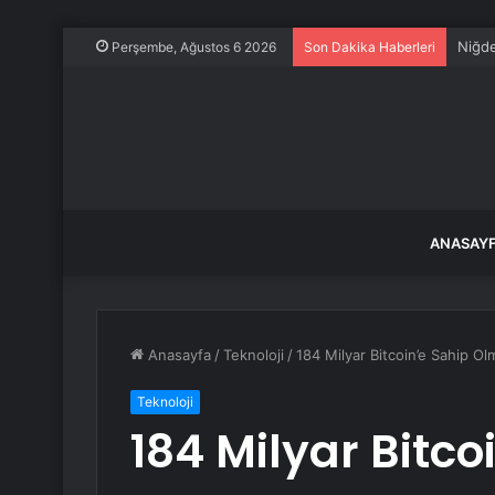
Niğde
Perşembe, Ağustos 6 2026
Son Dakika Haberleri
ANASAY
Anasayfa
/
Teknoloji
/
184 Milyar Bitcoin’e Sahip 
Teknoloji
184 Milyar Bitc